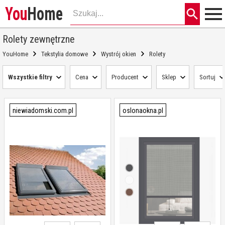
You
Home
Rolety zewnętrzne
YouHome
Tekstylia domowe
Wystrój okien
Rolety
Wszystkie filtry
Cena
Producent
Sklep
Sortuj
niewiadomski.com.pl
oslonaokna.pl