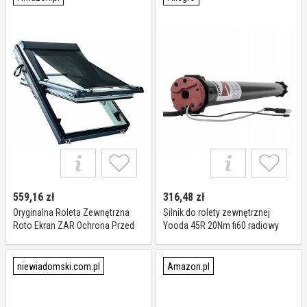
559,16
zł
316,48
zł
Oryginalna Roleta Zewnętrzna
Silnik do rolety zewnętrznej
Roto Ekran ZAR Ochrona Przed
Yooda 45R 20Nm fi60 radiowy
Ciepłem W Pełni Funkcjonalny z
Otwartym Oknem Regulowana
Długość Do Okien Roto serii
niewiadomski.com.pl
Amazon.pl
Designo R6/R8 o Wymiarach
065/xxx Szerokość 65 cm