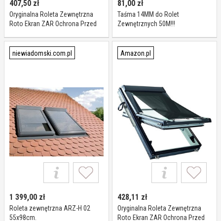
407,50
zł
81,00
zł
Oryginalna Roleta Zewnętrzna
Taśma 14MM do Rolet
Roto Ekran ZAR Ochrona Przed
Zewnętrznych 50M!!!
Ciepłem W Pełni Funkcjonalny z
Otwartym Oknem Regulowana
Długość Do Okien Roto serii
niewiadomski.com.pl
Amazon.pl
Designo R4/R7 o Wymiarach
074/xxx Szerokość 74 cm
1 399,00
zł
428,11
zł
Roleta zewnętrzna ARZ-H 02
Oryginalna Roleta Zewnętrzna
55x98cm.
Roto Ekran ZAR Ochrona Przed