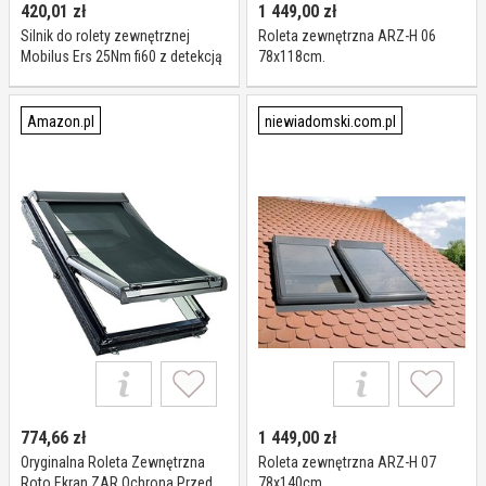
420,01
zł
1 449,00
zł
Silnik do rolety zewnętrznej
Roleta zewnętrzna ARZ-H 06
Mobilus Ers 25Nm fi60 z detekcją
78x118cm.
przeszkód
Amazon.pl
niewiadomski.com.pl
774,66
zł
1 449,00
zł
Oryginalna Roleta Zewnętrzna
Roleta zewnętrzna ARZ-H 07
Roto Ekran ZAR Ochrona Przed
78x140cm.