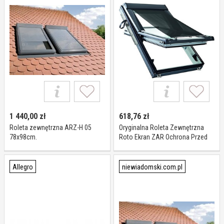
1 440,00
zł
618,76
zł
Roleta zewnętrzna ARZ-H 05
Oryginalna Roleta Zewnętrzna
78x98cm.
Roto Ekran ZAR Ochrona Przed
Ciepłem W Pełni Funkcjonalny z
Otwartym Oknem Regulowana
Długość Do Okien Roto serii
Allegro
niewiadomski.com.pl
Designo R6/R8 o Wymiarach
094/xxx Szerokość 94 cm