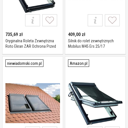
735,69
zł
409,00
zł
Oryginalna Roleta Zewnętrzna
Silnik do rolet zewnętrznych
Roto Ekran ZAR Ochrona Przed
Mobilus M45 Ers 25/17
Ciepłem W Pełni Funkcjonalny z
Otwartym Oknem Regulowana
Długość Do Okien Roto serii
niewiadomski.com.pl
Amazon.pl
Designo R4/R7 o Wymiarach
065/xxx Szerokość 65 cm