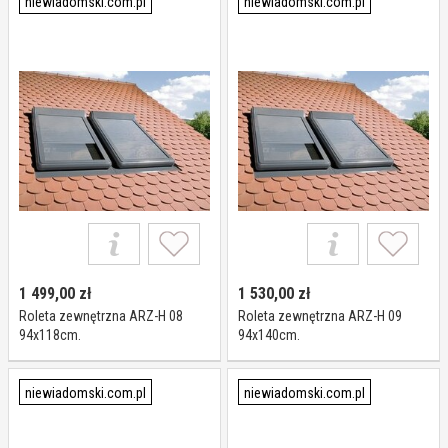
niewiadomski.com.pl
niewiadomski.com.pl
Designo R4/R7 o Wymiarach
094/xxx Szerokość 94 cm
1 499,00
zł
1 530,00
zł
Roleta zewnętrzna ARZ-H 08
Roleta zewnętrzna ARZ-H 09
94x118cm.
94x140cm.
niewiadomski.com.pl
niewiadomski.com.pl