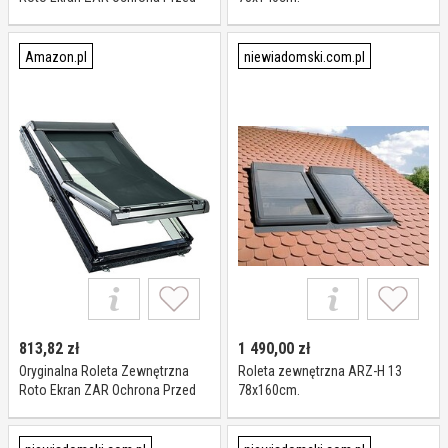
Ciepłem W Pełni Funkcjonalny z
Otwartym Oknem Regulowana
Długość Do Okien Roto serii
Amazon.pl
niewiadomski.com.pl
Designo R4/R7 o Wymiarach
114/xxx Szerokość 114 cm
813,82
zł
1 490,00
zł
Oryginalna Roleta Zewnętrzna
Roleta zewnętrzna ARZ-H 13
Roto Ekran ZAR Ochrona Przed
78x160cm.
Ciepłem W Pełni Funkcjonalny z
Otwartym Oknem Regulowana
Długość Do Okien Roto serii