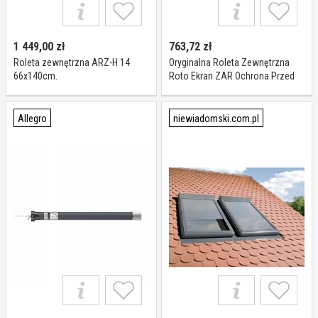
1 449,00
zł
763,72
zł
Roleta zewnętrzna ARZ-H 14
Oryginalna Roleta Zewnętrzna
66x140cm.
Roto Ekran ZAR Ochrona Przed
Ciepłem W Pełni Funkcjonalny z
Otwartym Oknem Regulowana
Długość Do Okien Roto serii
Allegro
niewiadomski.com.pl
Designo R6/R8 o Wymiarach
134/xxx Szerokość 134 cm