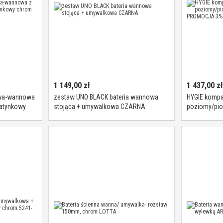
1 149,00
zł
1 437,00
zł
owa-wannowa
zestaw UNO BLACK bateria wannowa
HYGIE kompa
natynkowy
stojąca + umywalkowa CZARNA
poziomy/pio
WIOSENNA P
online!