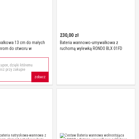
230,00
zł
walkowa 13 cm do małych
Bateria wannowo-umywalkowa z
hrom do otworu w
ruchomą wylewką RONDO BLX 01FD
25mm
chrom Laveo
upon, dzięki któremu
sz przy zakupie
zobacz