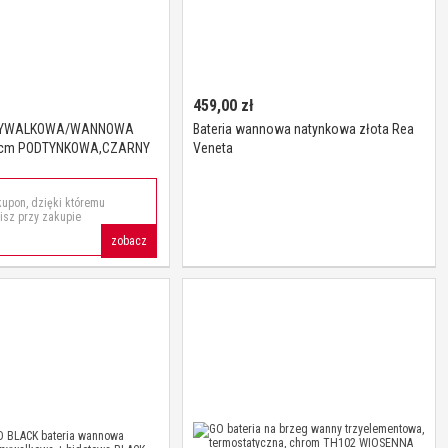
459,00
zł
MYWALKOWA/WANNOWA
Bateria wannowa natynkowa złota Rea
 cm PODTYNKOWA,CZARNY
Veneta
upon, dzięki któremu
sz przy zakupie
zobacz