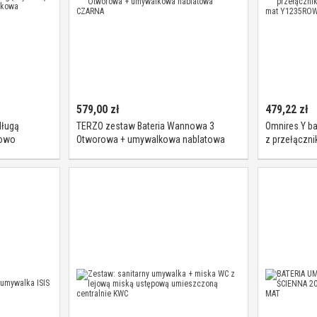
579,00
zł
479,22
zł
długą
TERZO zestaw Bateria Wannowa 3
Omnires Y b
nowo
Otworowa + umywalkowa nablatowa
z przełączn
CZARNA
biały mat 