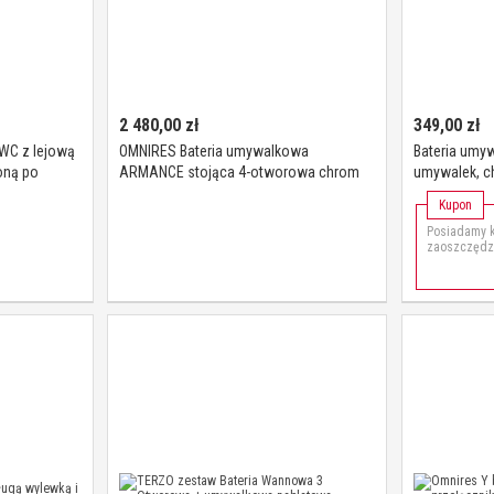
2 480,00
zł
349,00
zł
WC z lejową
OMNIRES Bateria umywalkowa
Bateria umy
oną po
ARMANCE stojąca 4-otworowa chrom
umywalek, c
45 KWC
połysk AM5232CR
umywalce 
Kupon
Posiadamy k
zaoszczędzi