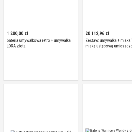
1 200,00
zł
20 112,96
zł
bateria umywalkowa retro + umywalka
Zestaw: umywalka + miska 
LORA złota
miską ustępową umieszcz
prawej stronie pod kątem 