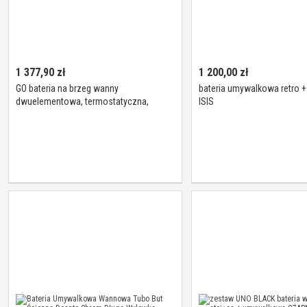
1 377,90
zł
1 200,00
zł
GO bateria na brzeg wanny
bateria umywalkowa retro 
dwuelementowa, termostatyczna,
ISIS
chrom TH100 WIOSENNA PROMOCJA 3%
Płatności online!