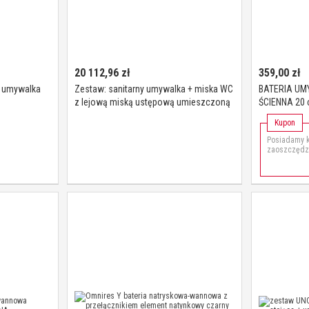
20 112,96
zł
359,00
zł
+ umywalka
Zestaw: sanitarny umywalka + miska WC
BATERIA U
z lejową miską ustępową umieszczoną
ŚCIENNA 20
centralnie KWC
MAT
Kupon
Posiadamy k
zaoszczędzi