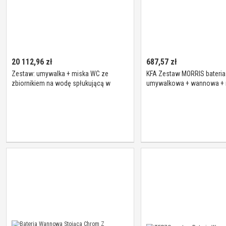
20 112,96
zł
687,57
zł
Zestaw: umywalka + miska WC ze
KFA Zestaw MORRIS bateria
zbiornikiem na wodę spłukującą w
umywalkowa + wannowa + n
ścianie KWC
punktowy chrom 5241-003-