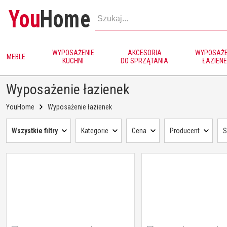
You
Home
WYPOSAŻENIE
AKCESORIA
WYPOSAŻE
MEBLE
KUCHNI
DO SPRZĄTANIA
ŁAZIENE
Wyposażenie łazienek
YouHome
Wyposażenie łazienek
Wszystkie filtry
Kategorie
Cena
Producent
S