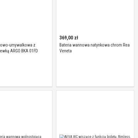
369,00
zł
nnowo-umywalkowa z
Bateria wannowa natynkowa chrom Rea
lewką ARGO BKA 01FD
Veneta
nox