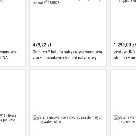
479,22
zł
1 299,00
zł
 wannowa
Omnires Y bateria natryskowa-wannowa
zestaw UNO 
ARNA
z przełącznikiem element natynkowy
stojąca + u
czarny półmat Y1235ROBL
BLACK