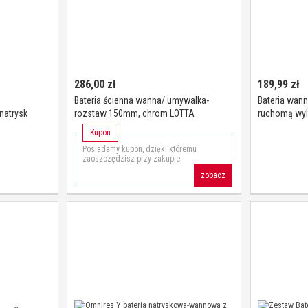
286,00
zł
189,99
zł
Bateria ścienna wanna/ umywalka-
Bateria wa
atrysk
rozstaw 150mm, chrom LOTTA
ruchomą wy
00
chrom Kuchi
Kupon
Posiadamy kupon, dzięki któremu
zaoszczędzisz przy zakupie
zobacz