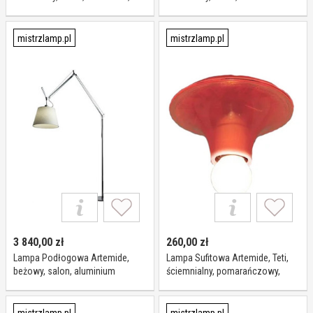
design
mistrzlamp.pl
mistrzlamp.pl
3 840,00
zł
260,00
zł
Lampa Podłogowa Artemide,
Lampa Sufitowa Artemide, Teti,
beżowy, salon, aluminium
ściemnialny, pomarańczowy,
salon, tworzywo sztuczne,
design