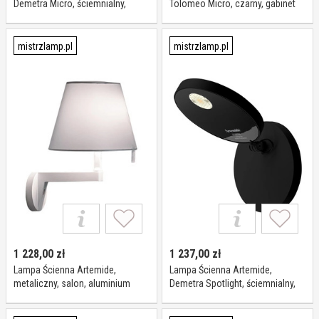
Demetra Micro, ściemnialny,
Tolomeo Micro, czarny, gabinet
czarny, gabinet pracownia, metal,
pracownia, metal, design
design
mistrzlamp.pl
mistrzlamp.pl
1 228,00
zł
1 237,00
zł
Lampa Ścienna Artemide,
Lampa Ścienna Artemide,
metaliczny, salon, aluminium
Demetra Spotlight, ściemnialny,
czarny, salon, metal, design