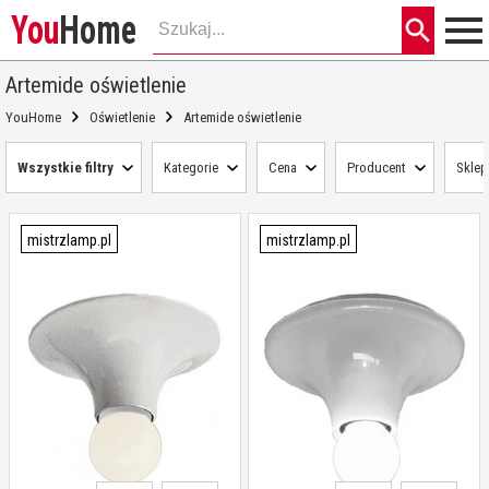
You
Home
Artemide oświetlenie
YouHome
Oświetlenie
Artemide oświetlenie
Wszystkie filtry
Kategorie
Cena
Producent
Sklep
mistrzlamp.pl
mistrzlamp.pl