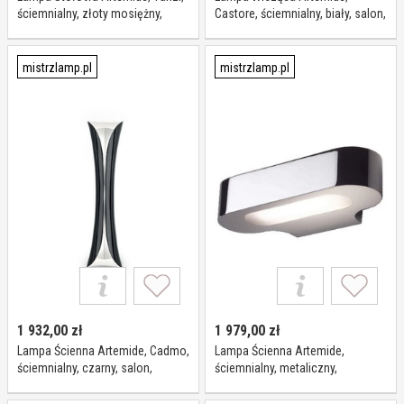
ściemnialny, złoty mosiężny,
Castore, ściemnialny, biały, salon,
salon, metal, design
szkło, design
mistrzlamp.pl
mistrzlamp.pl
1 932,00
zł
1 979,00
zł
Lampa Ścienna Artemide, Cadmo,
Lampa Ścienna Artemide,
ściemnialny, czarny, salon,
ściemnialny, metaliczny,
tworzywo sztuczne, design
przedpokój, aluminium