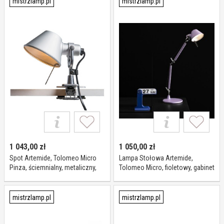
mistrzlamp.pl
mistrzlamp.pl
1 043,00
zł
1 050,00
zł
Spot Artemide, Tolomeo Micro
Lampa Stołowa Artemide,
Pinza, ściemnialny, metaliczny,
Tolomeo Micro, fioletowy, gabinet
salon, metal, design
pracownia, metal, design
mistrzlamp.pl
mistrzlamp.pl