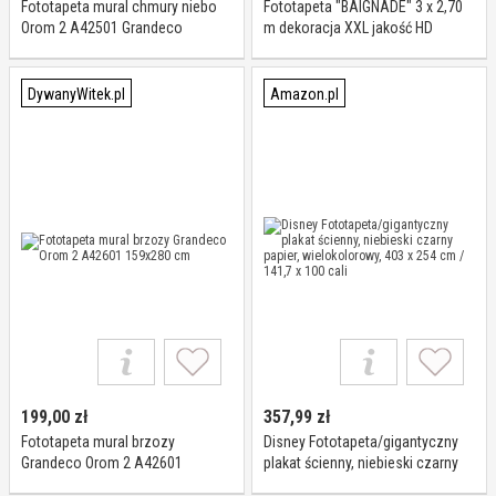
Fototapeta mural chmury niebo
Fototapeta "BAIGNADE" 3 x 2,70
Orom 2 A42501 Grandeco
m dekoracja XXL jakość HD
159x280 cm
Scenolia
DywanyWitek.pl
Amazon.pl
199,00
zł
357,99
zł
Fototapeta mural brzozy
Disney Fototapeta/gigantyczny
Grandeco Orom 2 A42601
plakat ścienny, niebieski czarny
159x280 cm
papier, wielokolorowy, 403 x 254