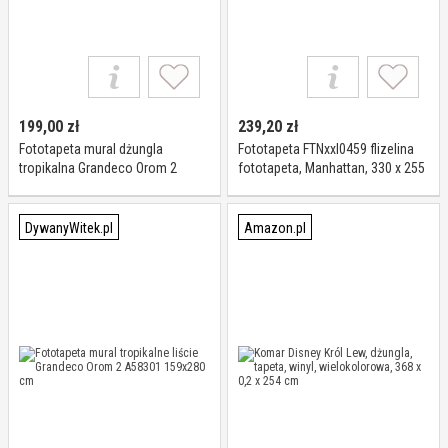
199,00
zł
239,20
zł
Fototapeta mural dżungla
Fototapeta FTNxxl0459 flizelina
tropikalna Grandeco Orom 2
fototapeta, Manhattan, 330 x 255
A58201 159x280 cm
cm, 3-częściowa"
DywanyWitek.pl
Amazon.pl