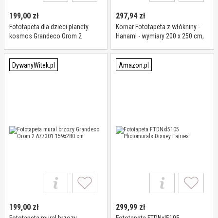
199,00
zł
297,94
zł
Fototapeta dla dzieci planety
Komar Fototapeta z włókniny -
kosmos Grandeco Orom 2
Hanami - wymiary 200 x 250 cm,
A77201 159x280 cm
szerokość wstęgi 50 cm - tapeta,
kwiaty, pokój owcy, salon
DywanyWitek.pl
Amazon.pl
199,00
zł
299,99
zł