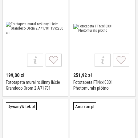
199,00
zł
251,92
zł
Fototapeta mural roślinny liście
Fototapeta FTNxxl0331
Grandeco Orom 2 A71701
Photomurals płótno
159x280 cm
DywanyWitek.pl
Amazon.pl