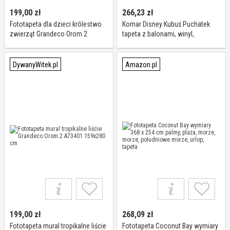
199,00
zł
266,23
zł
Fototapeta dla dzieci królestwo
Komar Disney Kubuś Puchatek
zwierząt Grandeco Orom 2
tapeta z balonami, winyl,
A73301 159x280 cm
wielokolorowa, 368 x 0,2 x 254
cm
DywanyWitek.pl
Amazon.pl
199,00
zł
268,09
zł
Fototapeta mural tropikalne liście
Fototapeta Coconut Bay wymiary