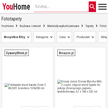
You
Home
Fototapety
YouHome
Budowa i remont
Materiały wykończeniowe
Tapety
Fotota
Wszystkie filtry
Kategorie
Cena
Producent
Sklep
DywanyWitek.pl
Amazon.pl