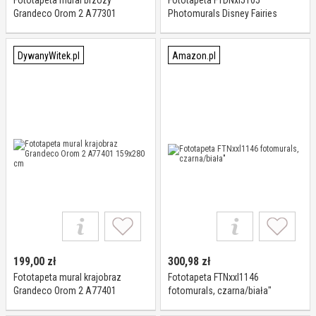
Fototapeta mural brzozy
Fototapeta FTDNxl5105
Grandeco Orom 2 A77301
Photomurals Disney Fairies
159x280 cm
DywanyWitek.pl
Amazon.pl
199,00
zł
300,98
zł
Fototapeta mural krajobraz
Fototapeta FTNxxl1146
Grandeco Orom 2 A77401
fotomurals, czarna/biała"
159x280 cm