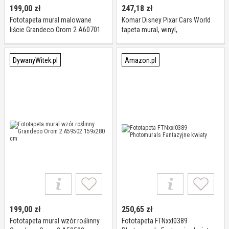
199,00
zł
247,18
zł
Fototapeta mural malowane
Komar Disney Pixar Cars World
liście Grandeco Orom 2 A60701
tapeta mural, winyl,
159x280 cm
wielokolorowa, 368 x 0,2 x 254
cm
DywanyWitek.pl
Amazon.pl
199,00
zł
250,65
zł
Fototapeta mural wzór roślinny
Fototapeta FTNxxl0389