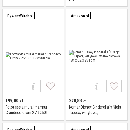
159x280 cm
cm - 4 części, papier,
wielokolorowa, 0,1 x 360 x 254
cm
DywanyWitek.pl
Amazon.pl
199,00
zł
220,83
zł
Fototapeta mural marmur
Komar Disney Cinderella''s Night
Grandeco Orom 2 A52501
Tapeta, winylowa,
159x280 cm
wielokolorowa, 184 x 0,2 x 254
cm