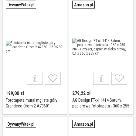
DywanyWitek.pl
Amazon.pl
199,00
zł
279,22
zł
Fototapeta mural mgliste góry
AG Design FTxxl 1414 Saturn,
Grandeco Orom 2 A73601
papierowa fototapeta - 360 x 255
159x280 cm
cm - 4 części, papier,
wielokolorowy, 0,1 x 360 x 255
cm
DywanyWitek.pl
Amazon.pl