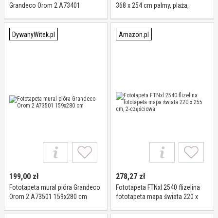
Grandeco Orom 2 A73401
368 x 254 cm palmy, plaża,
159x280 cm
morze, morze, południowe
morze, urlop, tapeta
DywanyWitek.pl
Amazon.pl
199,00
zł
278,27
zł
Fototapeta mural pióra Grandeco
Fototapeta FTNxl 2540 flizelina
Orom 2 A73501 159x280 cm
fototapeta mapa świata 220 x
255 cm, 2-częściowa