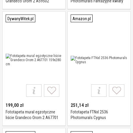
Grandeco Orom 2 A59502
Photomurals Fantazyjne kwiaty
159x280 cm
DywanyWitek.pl
Amazon.pl
199,00
zł
251,14
zł
Fototapeta mural egzotyczne
Fototapeta FTNxl 2536
liście Grandeco Orom 2 A67701
Photomurals Cygnus
159x280 cm