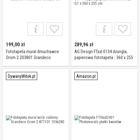
199,00
zł
289,96
zł
Fototapeta mural dmuchawce
AG Design FTxxl 0134 dżungla,
Orom 2 203801 Grandeco
papierowa fototapeta - 360 x 255
159x280 cm
cm - 4 części, papier,
wielokolorowa, 0,1 x 360 x 255
cm
DywanyWitek.pl
Amazon.pl