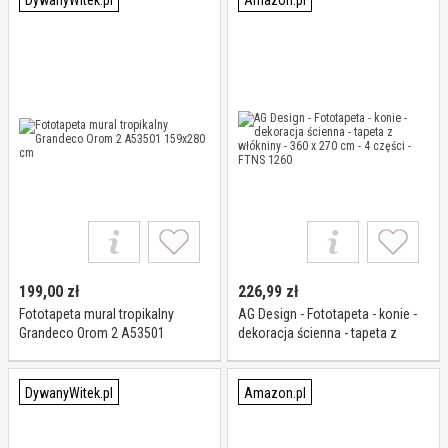
DywanyWitek.pl
Amazon.pl
199,00
zł
226,99
zł
Fototapeta mural tropikalny
AG Design - Fototapeta - konie -
Grandeco Orom 2 A53501
dekoracja ścienna - tapeta z
159x280 cm
włókniny - 360 x 270 cm - 4
części - FTNS 1260
DywanyWitek.pl
Amazon.pl