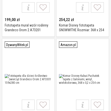
199,00
zł
254,22
zł
Fototapeta mural wzór roślinny
Komar Disney fototapeta
Grandeco Orom 2 A73201
SNOWWITHE Rozmiar: 368 x 254
159x280
cm (szerokość x wysokość)
tapeta, dzieci, ściana, pokój
dziecięcy, dekoracja 8-4110,
DywanyWitek.pl
Amazon.pl
kolorowa