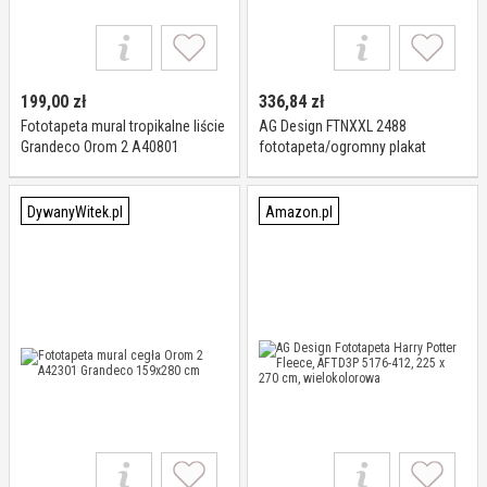
199,00
zł
336,84
zł
Fototapeta mural tropikalne liście
AG Design FTNXXL 2488
Grandeco Orom 2 A40801
fototapeta/ogromny plakat
159x280 cm
ścienny, nietkany, wielokolorowy,
360 x 270 cm
DywanyWitek.pl
Amazon.pl