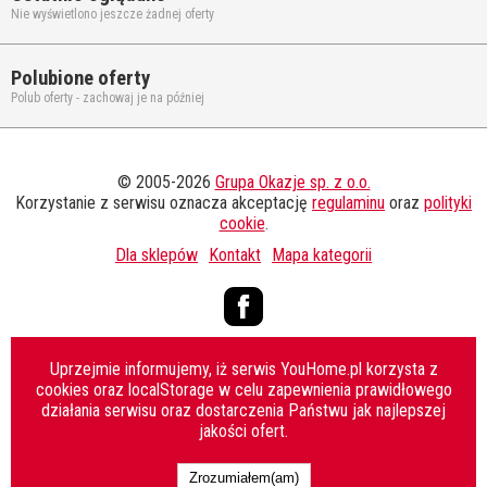
Nie wyświetlono jeszcze żadnej oferty
Polubione oferty
Polub oferty - zachowaj je na później
© 2005-2026
Grupa Okazje sp. z o.o.
Korzystanie z serwisu oznacza akceptację
regulaminu
oraz
polityki
cookie
.
Dla sklepów
Kontakt
Mapa kategorii
Facebook
Uprzejmie informujemy, iż serwis YouHome.pl korzysta z
cookies oraz localStorage w celu zapewnienia prawidłowego
działania serwisu oraz dostarczenia Państwu jak najlepszej
jakości ofert.
Zrozumiałem(am)