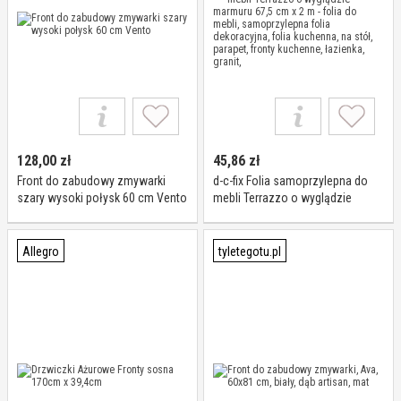
128,00
zł
45,86
zł
Front do zabudowy zmywarki
d-c-fix Folia samoprzylepna do
szary wysoki połysk 60 cm Vento
mebli Terrazzo o wyglądzie
marmuru 67,5 cm x 2 m - folia do
mebli, samoprzylepna folia
dekoracyjna, folia kuchenna, na
Allegro
tyletegotu.pl
stół, parapet, fronty kuchenne,
łazienka, granit,