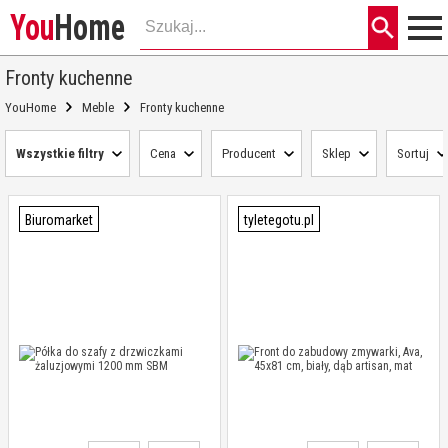
You
Home
Fronty kuchenne
YouHome
Meble
Fronty kuchenne
Wszystkie filtry
Cena
Producent
Sklep
Sortuj
Biuromarket
tyletegotu.pl