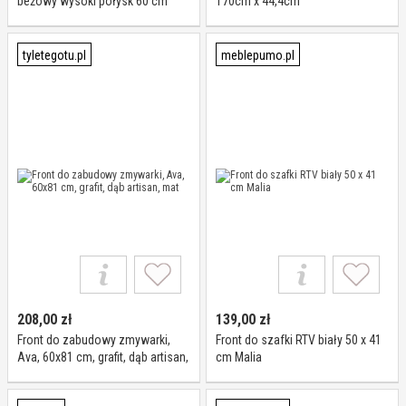
beżowy wysoki połysk 60 cm
170cm x 44,4cm
Vento
tyletegotu.pl
meblepumo.pl
208,00
zł
139,00
zł
Front do zabudowy zmywarki,
Front do szafki RTV biały 50 x 41
Ava, 60x81 cm, grafit, dąb artisan,
cm Malia
mat