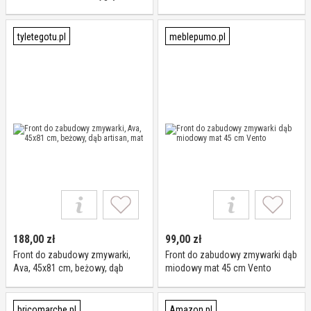
kamienia 45 cm x 2 m - folia do
mebli, samoprzylepna folia
dekoracyjna, folia kuchenna,
tyletegotu.pl
meblepumo.pl
szafa, stół, parapet, fronty
kuchenne, łazienka,
188,00
zł
99,00
zł
Front do zabudowy zmywarki,
Front do zabudowy zmywarki dąb
Ava, 45x81 cm, beżowy, dąb
miodowy mat 45 cm Vento
artisan, mat
bricomarche.pl
Amazon.pl