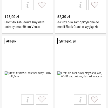
128,00
zł
52,30
zł
Front do zabudowy zmywarki
d-c-fix Folia samoprzylepna do
antracyt mat 60 cm Vento
mebli Black Granit o wyglądzie
kamienia 67,5 cm x 2 m - folia do
mebli, samoprzylepna folia
dekoracyjna, folia kuchenna,
Allegro
tyletegotu.pl
szafa, stół, parapet, fronty
kuchenne, łazienka,