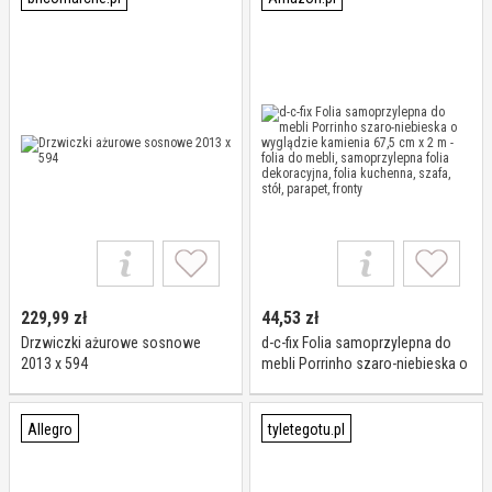
229,99
zł
44,53
zł
Drzwiczki ażurowe sosnowe
d-c-fix Folia samoprzylepna do
2013 x 594
mebli Porrinho szaro-niebieska o
wyglądzie kamienia 67,5 cm x 2
m - folia do mebli,
samoprzylepna folia
Allegro
tyletegotu.pl
dekoracyjna, folia kuchenna,
szafa, stół, parapet, fronty