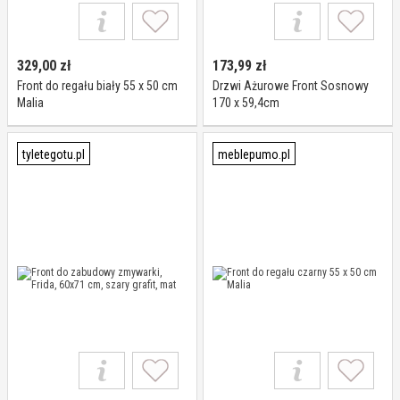
329,00
zł
173,99
zł
Front do regału biały 55 x 50 cm
Drzwi Ażurowe Front Sosnowy
Malia
170 x 59,4cm
tyletegotu.pl
meblepumo.pl