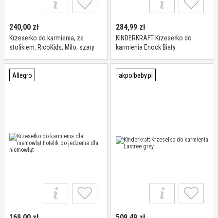
240,00
zł
284,99
zł
Krzesełko do karmienia, ze
KINDERKRAFT Krzesełko do
stolikiem, RicoKids, Milo, szary
karmienia Enock Biały
Allegro
akpolbaby.pl
169,00
zł
509,49
zł