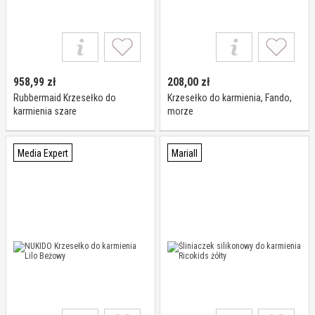
958,99
zł
208,00
zł
Rubbermaid Krzesełko do
Krzesełko do karmienia, Fando,
karmienia szare
morze
59,7x59,7x(H)75,6cm I
Rubbermaid
Media Expert
Mariall