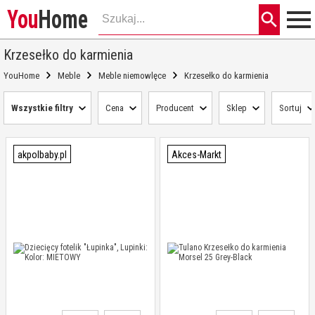
You
Home
Krzesełko do karmienia
YouHome
Meble
Meble niemowlęce
Krzesełko do karmienia
Wszystkie filtry
Cena
Producent
Sklep
Sortuj
akpolbaby.pl
Akces-Markt