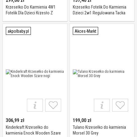
299,00
zł
157,40
zł
Krzesełko Do Karmienia 4W1
Krzesełko Fotelik Do Karmienia
Fotelik Dla Dzieci Krzesło Z
Dzieci 2w1 Regulowana Tacka
Podnóżkiem Tacka
Osobne Siedzisko
akpolbaby.pl
Akces-Markt
306,99
zł
199,00
zł
Kinderkraft Krzesełko do
Tulano Krzesełko do karmienia
karmienia Enock Wooden Szare
Morsel 30 Grey