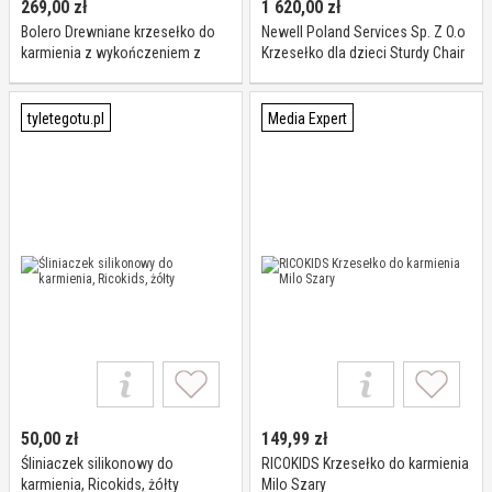
269,00
zł
1 620,00
zł
Bolero Drewniane krzesełko do
Newell Poland Services Sp. Z O.o
karmienia z wykończeniem z
Krzesełko dla dzieci Sturdy Chair
ciemnego drewna (pojedyńcze) I
Platinum z ochroną
Bolero
antybakteryjną Microban
tyletegotu.pl
Media Expert
50,00
zł
149,99
zł
Śliniaczek silikonowy do
RICOKIDS Krzesełko do karmienia
karmienia, Ricokids, żółty
Milo Szary