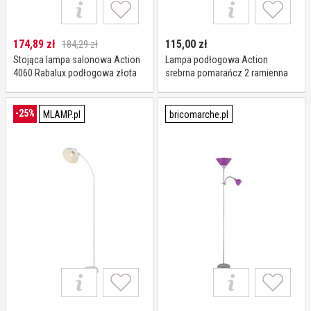
174,89
zł
115,00
zł
184,29 zł
Stojąca lampa salonowa Action
Lampa podłogowa Action
4060 Rabalux podłogowa złota
srebrna pomarańcz 2 ramienna
biała nowoczesna
-25%
MLAMP.pl
bricomarche.pl