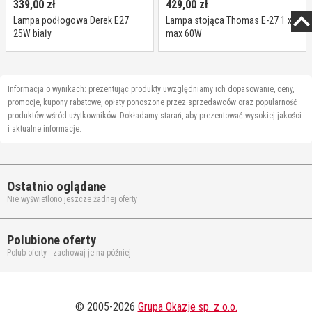
339,00
zł
429,00
zł
Lampa podłogowa Derek E27
Lampa stojąca Thomas E-27 1 x
25W biały
max 60W
Informacja o wynikach: prezentując produkty uwzględniamy ich dopasowanie, ceny,
promocje, kupony rabatowe, opłaty ponoszone przez sprzedawców oraz popularność
produktów wśród użytkowników. Dokładamy starań, aby prezentować wysokiej jakości
i aktualne informacje.
Ostatnio oglądane
Nie wyświetlono jeszcze żadnej oferty
Polubione oferty
Polub oferty - zachowaj je na później
© 2005-2026
Grupa Okazje sp. z o.o.