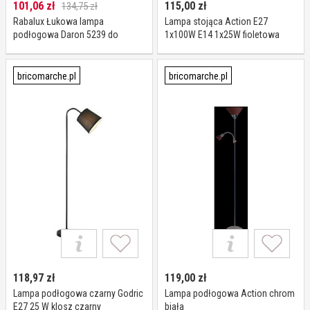
101,06
zł
115,00
zł
134,75 zł
Rabalux Łukowa lampa
Lampa stojąca Action E27
podłogowa Daron 5239 do
1x100W E14 1x25W fioletowa
sypialni metalowa biała OUTLET
bricomarche.pl
bricomarche.pl
118,97
zł
119,00
zł
Lampa podłogowa czarny Godric
Lampa podłogowa Action chrom
E27 25 W klosz czarny
biała