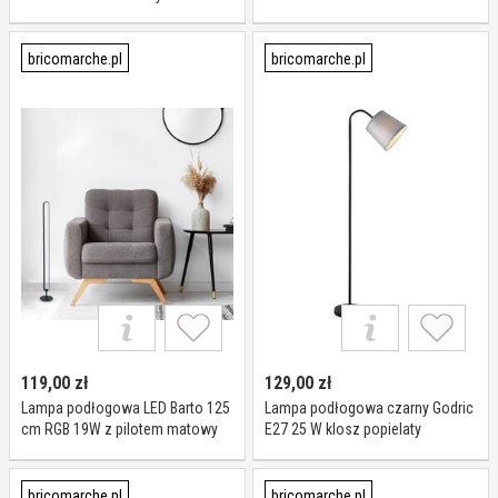
bricomarche.pl
bricomarche.pl
119,00
zł
129,00
zł
Lampa podłogowa LED Barto 125
Lampa podłogowa czarny Godric
cm RGB 19W z pilotem matowy
E27 25 W klosz popielaty
czarny RABALUX
bricomarche.pl
bricomarche.pl