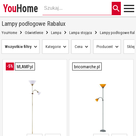
You
Home
Lampy podłogowe Rabalux
YouHome
Oświetlenie
Lampa
Lampa stojąca
Lampy podłogowe Rab
Wszystkie filtry
Kategorie
Cena
Producent
Sklep
-5%
MLAMP.pl
bricomarche.pl