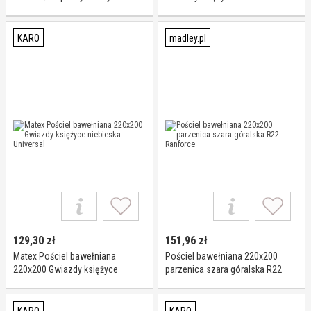
kolorowe
Universal Matex
KARO
madley.pl
129,30
zł
151,96
zł
Matex Pościel bawełniana
Pościel bawełniana 220x200
220x200 Gwiazdy księżyce
parzenica szara góralska R22
niebieska Universal
Ranforce