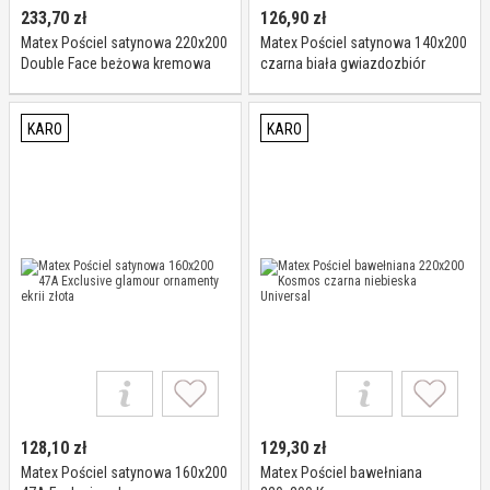
233,70
zł
126,90
zł
Matex Pościel satynowa 220x200
Matex Pościel satynowa 140x200
Double Face beżowa kremowa
czarna biała gwiazdozbiór
16+02 jednobarwna
zodiak z jedną poszewką SE-53A
Exclusive 2
KARO
KARO
128,10
zł
129,30
zł
Matex Pościel satynowa 160x200
Matex Pościel bawełniana