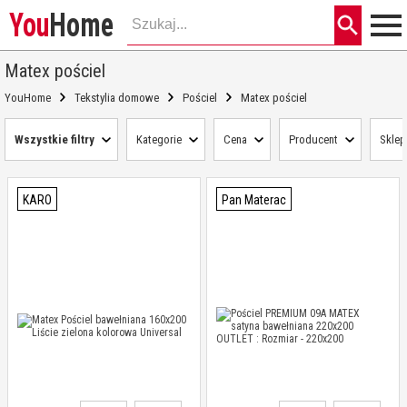
You
Home
Matex pościel
YouHome
Tekstylia domowe
Pościel
Matex pościel
Wszystkie filtry
Kategorie
Cena
Producent
Sklep
KARO
Pan Materac