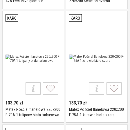
47A Exclusive glamour
220x200 Kosmos czarna
ornamenty ekrii złota
niebieska Universal
KARO
KARO
133,70
zł
133,70
zł
Matex Pościel flanelowa 220x200
Matex Pościel flanelowa 220x200
F-70A-1 tulipany biała turkusowa
F-75A-1 żurawie biała szara