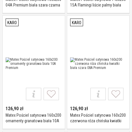
04A Premium biała szara czarna
15A Flamingi liście palmy biała
beżowa mix trójkąty
zielona Premium
KARO
KARO
126,90
zł
126,90
zł
Matex Pościel satynowa 160x200
Matex Pościel satynowa 160x200
ornamenty granatowa biała 10A
czerwona róża chińska kwiatki
Premium
biała szara 08A Premium