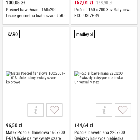
100,05
zł
152,01
zł
168,90 zł
Pościel bawełniana 160x200
Pościel 160 x 200 3cz Satynowa
Liście geometria biała szara żółta
EXCLUSIVE 49
grafitowa Universal Matex
KARO
madley.pl
96,50
zł
144,64
zł
Matex Pościel flanelowa 160x200
Pościel bawełniana 220x200
F-61A liście palmy kwiaty szare
Gwiazdy księżyce niebieska