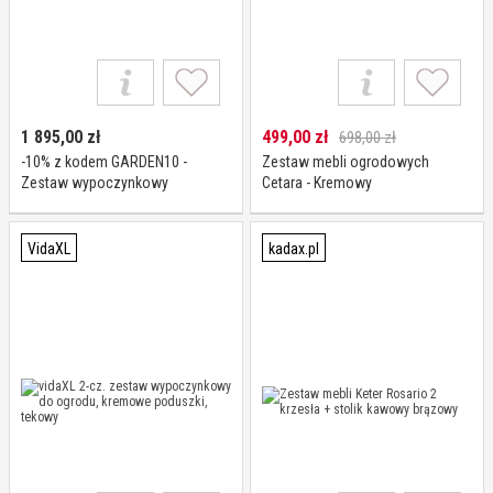
1 895,00
zł
499,00
zł
698,00 zł
-10% z kodem GARDEN10 -
Zestaw mebli ogrodowych
Zestaw wypoczynkowy
Cetara - Kremowy
ogrodowy Madera dla 4 osób,
szary, fotel i kanapa
VidaXL
kadax.pl