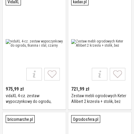
VidaXL
kadax.pl
975,99
zł
721,99
zł
vidaXL 4-cz. zestaw
Zestaw mebli ogrodowych Keter
wypoczynkowy do ogrodu,
Allibert 2 krzesła + stolik, beż
tkanina i stal, czarny
bricomarche.pl
Ogrodosfera.pl