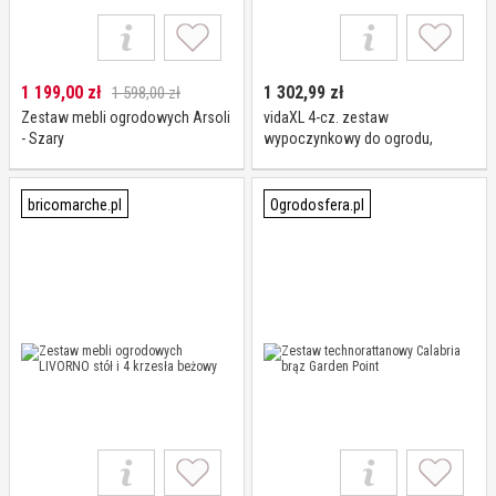
1 199,00
zł
1 302,99
zł
1 598,00 zł
Zestaw mebli ogrodowych Arsoli
vidaXL 4-cz. zestaw
- Szary
wypoczynkowy do ogrodu,
poduszki, rattan PE czarny
bricomarche.pl
Ogrodosfera.pl