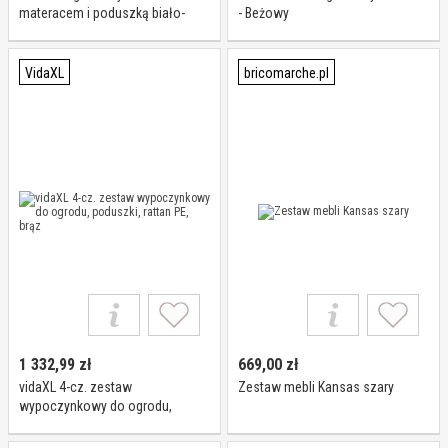
materacem i poduszką biało-
- Beżowy
czarny
VidaXL
bricomarche.pl
1 332,99
zł
669,00
zł
vidaXL 4-cz. zestaw
Zestaw mebli Kansas szary
wypoczynkowy do ogrodu,
poduszki, rattan PE, brąz