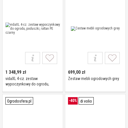
1 348,99
zł
699,00
zł
vidaXL 4-cz. zestaw
Zestaw mebli ogrodowych grey
wypoczynkowy do ogrodu,
poduszki, rattan PE czarny
-40%
Ogrodosfera.pl
di volio