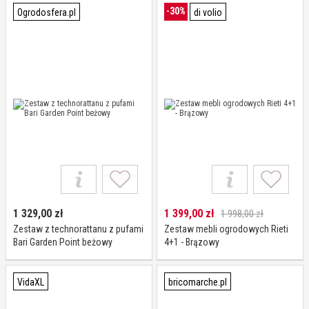
-30%
Ogrodosfera.pl
di volio
1 329,00
zł
1 399,00
zł
1 998,00 zł
Zestaw z technorattanu z pufami
Zestaw mebli ogrodowych Rieti
Bari Garden Point beżowy
4+1 - Brązowy
VidaXL
bricomarche.pl