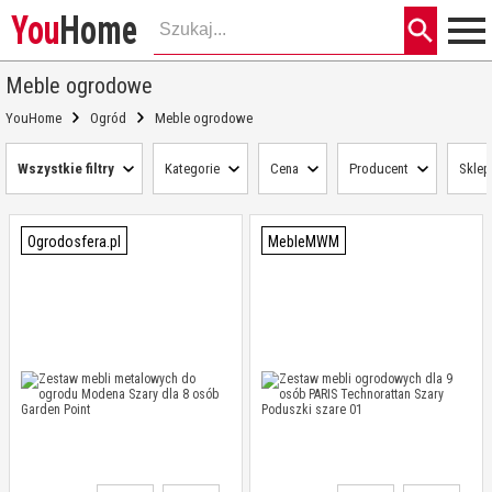
You
Home
Meble ogrodowe
YouHome
Ogród
Meble ogrodowe
Wszystkie filtry
Kategorie
Cena
Producent
Sklep
Ogrodosfera.pl
MebleMWM