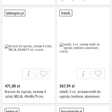
tyletegotu.pl
VidaXL
471,00
zł
367,99
zł
Krzesło do ogrodu, zestaw 4
vidaXL 3-cz. zestaw mebli do
sztuk, MELIA, 40x48x79 cm,
ogrodu, textilene, aluminium,
czarne
czarny
kadax.pl
bricomarche.pl