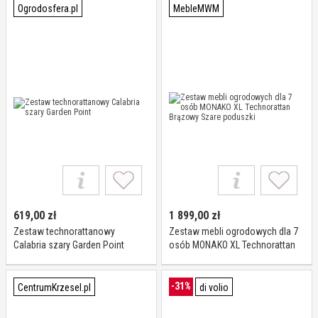
Ogrodosfera.pl
MebleMWM
619,00
zł
1 899,00
zł
Zestaw technorattanowy
Zestaw mebli ogrodowych dla 7
Calabria szary Garden Point
osób MONAKO XL Technorattan
Brązowy Szare poduszki
-31%
CentrumKrzesel.pl
di volio