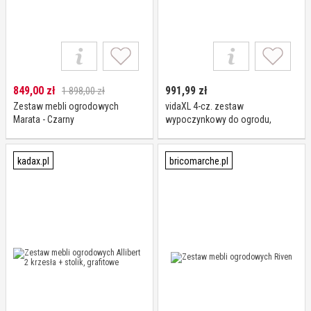
849,00
zł
991,99
zł
1 898,00 zł
Zestaw mebli ogrodowych
vidaXL 4-cz. zestaw
Marata - Czarny
wypoczynkowy do ogrodu,
tkanina i stal, szary
kadax.pl
bricomarche.pl