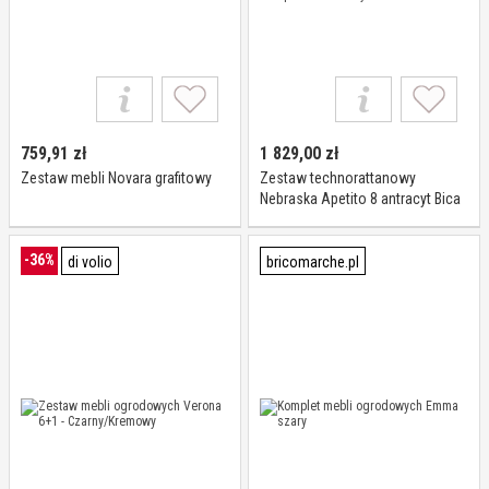
759,91
zł
1 829,00
zł
Zestaw mebli Novara grafitowy
Zestaw technorattanowy
Nebraska Apetito 8 antracyt Bica
-36%
di volio
bricomarche.pl