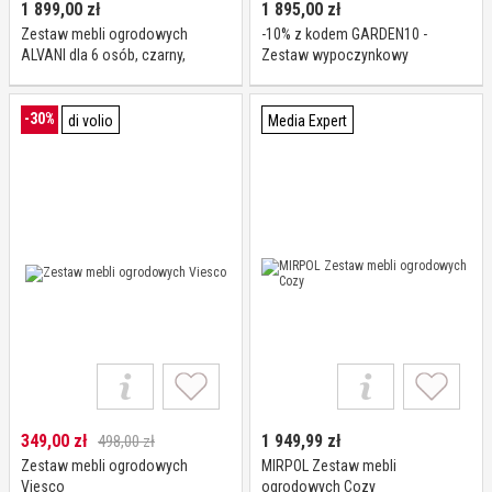
1 899,00
zł
1 895,00
zł
Zestaw mebli ogrodowych
-10% z kodem GARDEN10 -
ALVANI dla 6 osób, czarny,
Zestaw wypoczynkowy
technorattan, poduszki beżowe
ogrodowy Madera dla 4 osób,
beżowy
-30%
di volio
Media Expert
349,00
zł
1 949,99
zł
498,00 zł
Zestaw mebli ogrodowych
MIRPOL Zestaw mebli
Viesco
ogrodowych Cozy