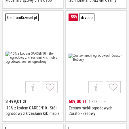
Modena Brązowy dla 8 osób
technorattanu ALVANI Czarny
Garden Point
Beżowe poduszki
-55%
CentrumKrzesel.pl
di volio
3 499,01
zł
609,00
zł
1 348,00 zł
-10% z kodem GARDEN10 - Stół
Zestaw mebli ogrodowych
ogrodowy z krzesłami Krk, meble
Corato - Beżowy
ogrodowe, zestaw ogrodowy