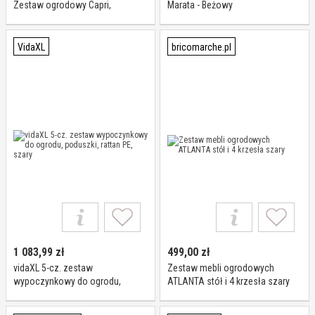
Zestaw ogrodowy Capri,
Marata - Beżowy
technorattan, modułowy,
brązowo-szary
VidaXL
bricomarche.pl
1 083,99
zł
499,00
zł
vidaXL 5-cz. zestaw
Zestaw mebli ogrodowych
wypoczynkowy do ogrodu,
ATLANTA stół i 4 krzesła szary
poduszki, rattan PE, szary