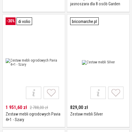
jasnoszara dla 8 osób Garden
Point
-30%
di volio
bricomarche.pl
1 951,60
zł
829,00
zł
2 788,00 zł
Zestaw mebli ogrodowych Pavia
Zestaw mebli Silver
4+1 - Szary