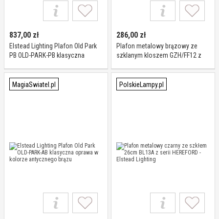
837,00
zł
286,00
zł
Elstead Lighting Plafon Old Park
Plafon metalowy brązowy ze
PB OLD-PARK-PB klasyczna
szklanym kloszem GZH/FF12 z
oprawa w kolorze polerowanego
serii FAIRFORD - Elstead Lighting
mosiądzu
MagiaSwiatel.pl
PolskieLampy.pl