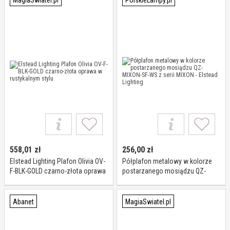
MagiaSwiatel.pl
PolskieLampy.pl
558,01
zł
256,00
zł
Elstead Lighting Plafon Olivia OV-
Półplafon metalowy w kolorze
F-BLK-GOLD czarno-złota oprawa
postarzanego mosiądzu QZ-
w rustykalnym stylu
MIXON-SF-WS z serii MIXON -
Elstead Lighting
Abanet
MagiaSwiatel.pl