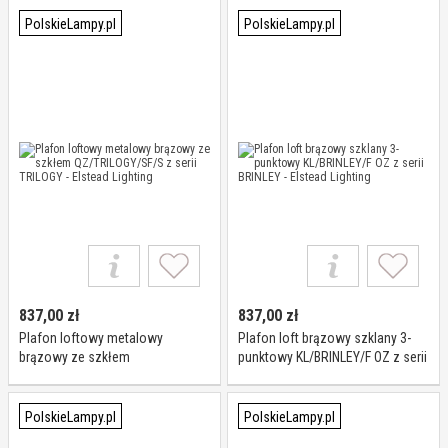
Elstead Lighting
PolskieLampy.pl
PolskieLampy.pl
837,00
zł
837,00
zł
Plafon loftowy metalowy
Plafon loft brązowy szklany 3-
brązowy ze szkłem
punktowy KL/BRINLEY/F OZ z serii
QZ/TRILOGY/SF/S z serii TRILOGY
BRINLEY - Elstead Lighting
- Elstead Lighting
PolskieLampy.pl
PolskieLampy.pl