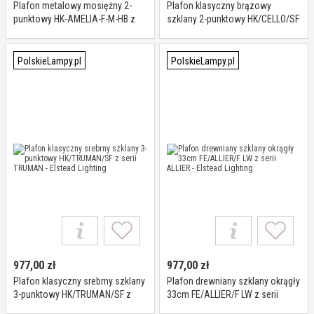
Plafon metalowy mosiężny 2-
Plafon klasyczny brązowy
punktowy HK-AMELIA-F-M-HB z
szklany 2-punktowy HK/CELLO/SF
serii AMELIA - Elstead Lighting
z serii CELLO - Elstead Lighting
PolskieLampy.pl
PolskieLampy.pl
977,00
zł
977,00
zł
Plafon klasyczny srebrny szklany
Plafon drewniany szklany okrągły
3-punktowy HK/TRUMAN/SF z
33cm FE/ALLIER/F LW z serii
serii TRUMAN - Elstead Lighting
ALLIER - Elstead Lighting