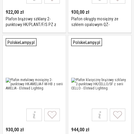
922,00
zł
930,00
zł
Plafon brązowy szklany 2-
Plafon okrągły mosiężny ze
punktowy HK/PLANT/F/S PZ z
szkłem opalowym QZ-
serii PLANTATION - Elstead
GUARDIAN-F-PNBR z serii
Lighting
GUARDIAN - Elstead Lighting
PolskieLampy.pl
PolskieLampy.pl
930,00
zł
944,00
zł