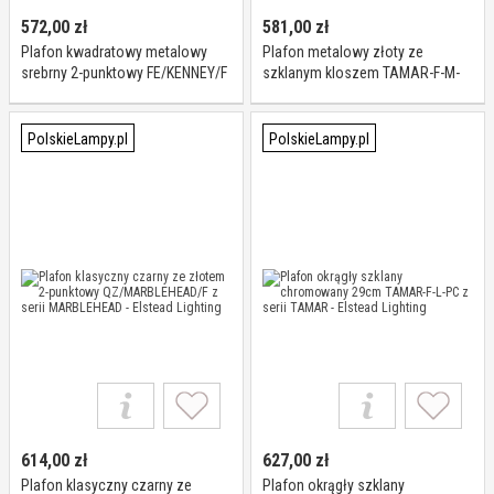
572,00
zł
581,00
zł
Plafon kwadratowy metalowy
Plafon metalowy złoty ze
srebrny 2-punktowy FE/KENNEY/F
szklanym kloszem TAMAR-F-M-
z serii KENNEY - Elstead Lighting
PG z serii TAMAR - Elstead
Lighting
PolskieLampy.pl
PolskieLampy.pl
614,00
zł
627,00
zł
Plafon klasyczny czarny ze
Plafon okrągły szklany