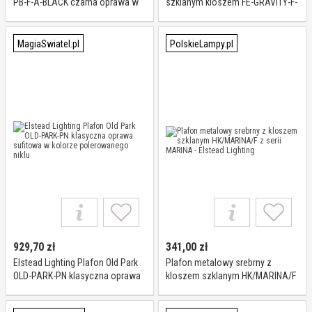
PB-F-A-BLACK czarna oprawa w
szklanym kloszem FE-GRAVITY-F-
klasycznym sytlu
PN z serii GRAVITY - Elstead
Lighting
MagiaSwiatel.pl
PolskieLampy.pl
929,70
zł
341,00
zł
Elstead Lighting Plafon Old Park
Plafon metalowy srebrny z
OLD-PARK-PN klasyczna oprawa
kloszem szklanym HK/MARINA/F
sufitowa w kolorze
z serii MARINA - Elstead Lighting
polerowanego niklu