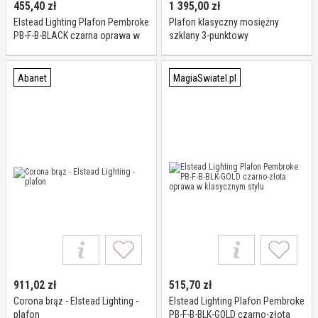
455,40
zł
1 395,00
zł
Elstead Lighting Plafon Pembroke
Plafon klasyczny mosiężny
PB-F-B-BLACK czarna oprawa w
szklany 3-punktowy
klasycznym stylu
QZ/GRIFFIN/SFSWS z serii GRIFFIN
- Elstead Lighting
Abanet
MagiaSwiatel.pl
911,02
zł
515,70
zł
Corona brąz - Elstead Lighting -
Elstead Lighting Plafon Pembroke
plafon
PB-F-B-BLK-GOLD czarno-złota