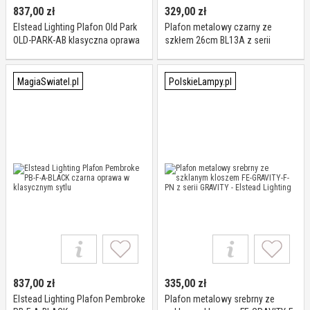
837,00
zł
329,00
zł
Elstead Lighting Plafon Old Park
Plafon metalowy czarny ze
OLD-PARK-AB klasyczna oprawa
szkłem 26cm BL13A z serii
w kolorze antycznego brązu
HEREFORD - Elstead Lighting
MagiaSwiatel.pl
PolskieLampy.pl
837,00
zł
335,00
zł
Elstead Lighting Plafon Pembroke
Plafon metalowy srebrny ze