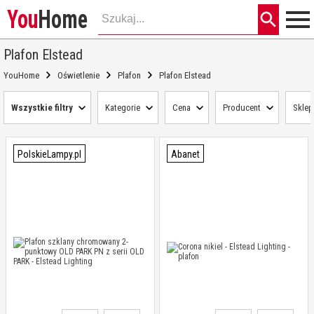
You
Home
Plafon Elstead
YouHome
Oświetlenie
Plafon
Plafon Elstead
Wszystkie filtry
Kategorie
Cena
Producent
Sklep
PolskieLampy.pl
Abanet