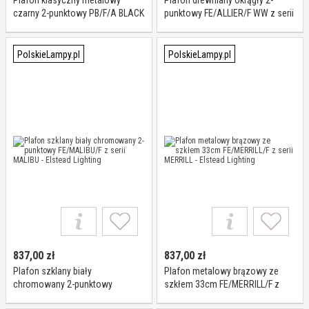
Plafon klasyczny metalowy
Plafon drewniany okrągły 2-
czarny 2-punktowy PB/F/A BLACK
punktowy FE/ALLIER/F WW z serii
z serii PEMBROKE - Elstead
ALLIER - Elstead Lighting
Lighting
PolskieLampy.pl
PolskieLampy.pl
837,00
zł
837,00
zł
Plafon szklany biały
Plafon metalowy brązowy ze
chromowany 2-punktowy
szkłem 33cm FE/MERRILL/F z
FE/MALIBU/F z serii MALIBU -
serii MERRILL - Elstead Lighting