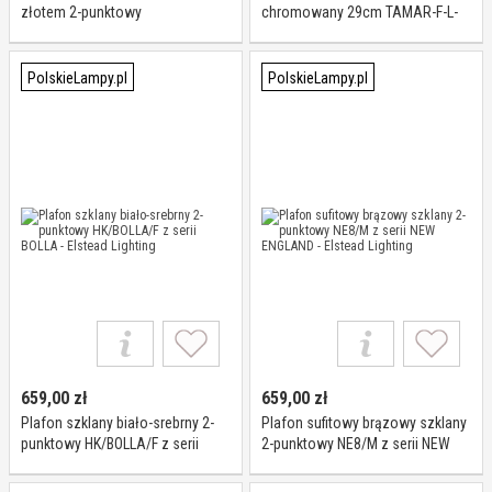
złotem 2-punktowy
chromowany 29cm TAMAR-F-L-
QZ/MARBLEHEAD/F z serii
PC z serii TAMAR - Elstead
MARBLEHEAD - Elstead Lighting
Lighting
PolskieLampy.pl
PolskieLampy.pl
659,00
zł
659,00
zł
Plafon szklany biało-srebrny 2-
Plafon sufitowy brązowy szklany
punktowy HK/BOLLA/F z serii
2-punktowy NE8/M z serii NEW
BOLLA - Elstead Lighting
ENGLAND - Elstead Lighting