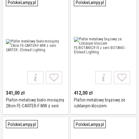
PolskieLampy.pl
PolskieLampy.pl
341,00
zł
412,00
zł
Plafon metalowy biało-mosiężny
Plafon metalowy brązowy ze
28cm FE-CARTER-F-MW z serii
szklanym kloszem
CARTER - Elstead Lighting
FE/BOTANIC/F/S z serii BOTANIC -
Elstead Lighting
PolskieLampy.pl
PolskieLampy.pl