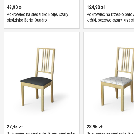
49,90
zł
124,90
zł
Pokrowiec na siedzisko Börje, szary,
Pokrowiec na krzesło baro
siedzisko Börje, Quadro
krótki, beżowo-szary, krze
Henriksdal, Etna
27,45
zł
28,95
zł
Pokrowiec na siedzisko Börje, siedzisko
Pokrowiec na siedzisko Bör