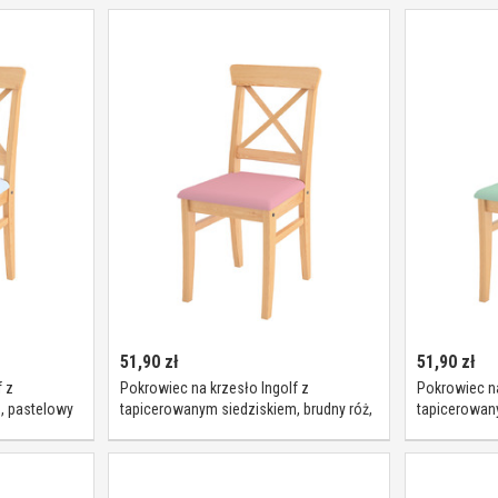
51,90
zł
51,90
zł
 z
Pokrowiec na krzesło Ingolf z
Pokrowiec na
, pastelowy
tapicerowanym siedziskiem, brudny róż,
tapicerowany
Inglof, Loneta
eukaliptusa, 