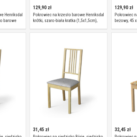
129,90
zł
129,90
zł
we Henriksdal
Pokrowiec na krzesło barowe Henriksdal
Pokrowiec na
sło barowe
krótki, szaro-biała kratka (1,5x1,5cm),
beżowy, 45 x
krzesło barowe Henriksdal, Quadro
31,45
zł
32,45
zł
je, siedzisko
Pokrowiec na siedzisko Börje, siedzisko
Pokrowiec na