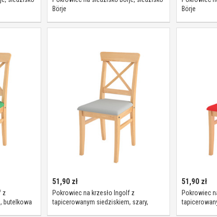
Börje
Börje
51,90
zł
51,90
zł
 z
Pokrowiec na krzesło Ingolf z
Pokrowiec na
, butelkowa
tapicerowanym siedziskiem, szary,
tapicerowan
Inglof, Loneta
Inglof, Lonet