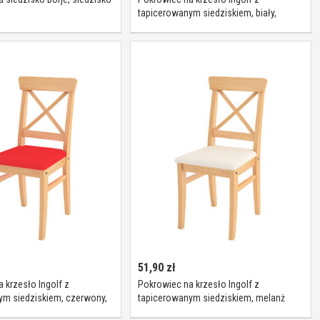
tapicerowanym siedziskiem, biały,
Inglof, Loneta
51,90
zł
 krzesło Ingolf z
Pokrowiec na krzesło Ingolf z
ym siedziskiem, czerwony,
tapicerowanym siedziskiem, melanż
a
szaro-beżowy, Inglof, Loneta