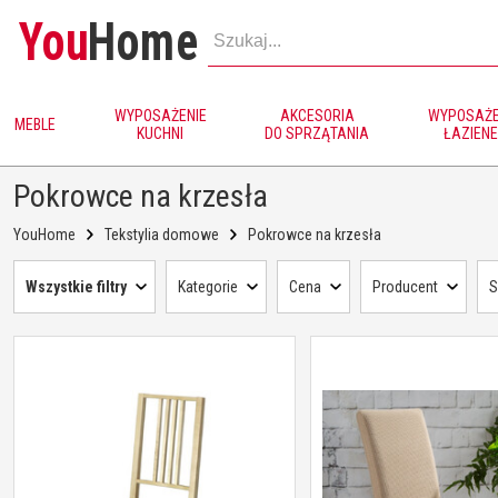
You
Home
WYPOSAŻENIE
AKCESORIA
WYPOSAŻE
MEBLE
KUCHNI
DO SPRZĄTANIA
ŁAZIENE
Pokrowce na krzesła
YouHome
Tekstylia domowe
Pokrowce na krzesła
Wszystkie filtry
Kategorie
Cena
Producent
S