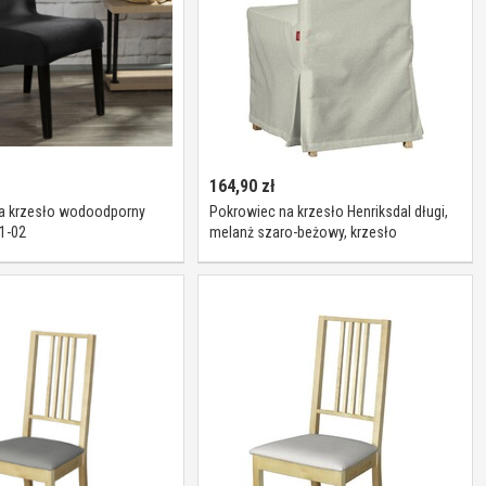
164,90
zł
a krzesło wodoodporny
Pokrowiec na krzesło Henriksdal długi,
1-02
melanż szaro-beżowy, krzesło
Henriksdal, Loneta