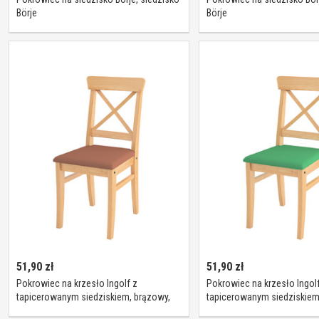
Börje
Börje
51,90
zł
51,90
zł
Pokrowiec na krzesło Ingolf z
Pokrowiec na krzesło Ingolf
tapicerowanym siedziskiem, brązowy,
tapicerowanym siedziskiem
Inglof, Loneta
zieleń, Inglof, Loneta