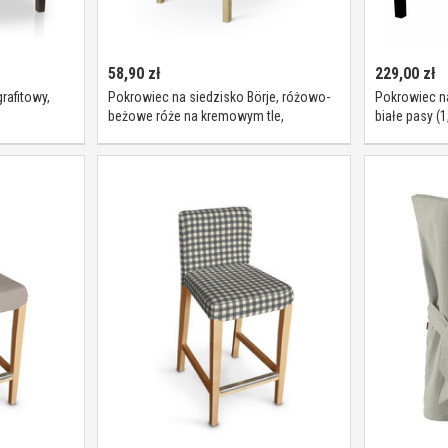
58,90
zł
229,00
zł
rafitowy,
Pokrowiec na siedzisko Börje, różowo-
Pokrowiec na
beżowe róże na kremowym tle,
białe pasy (1
siedzisko Börje, Londres