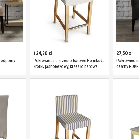
124,90
zł
27,50
zł
oodporny
Pokrowiec na krzesło barowe Henriksdal
Pokrowiec n
krótki, jasnobeżowy, krzesło barowe
czarny POKR
Henriksdal, Etna