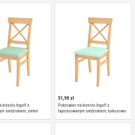
51,90
zł
 krzesło Ingolf z
Pokrowiec na krzesło Ingolf z
m siedziskiem, zieleń
tapicerowanym siedziskiem, turkusowo
Inglof, Loneta
- miętowy, Inglof, Loneta