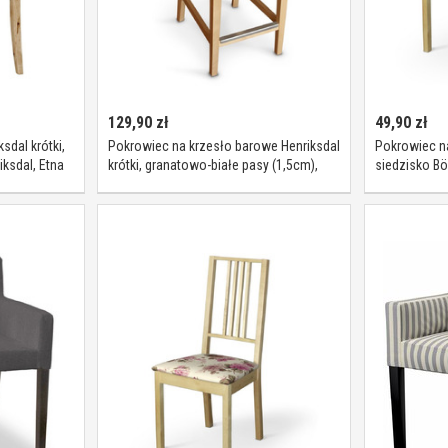
129,90
zł
49,90
zł
sdal krótki,
Pokrowiec na krzesło barowe Henriksdal
Pokrowiec na
ksdal, Etna
krótki, granatowo-białe pasy (1,5cm),
siedzisko Bö
krzesło barowe Henriksdal, Quadro