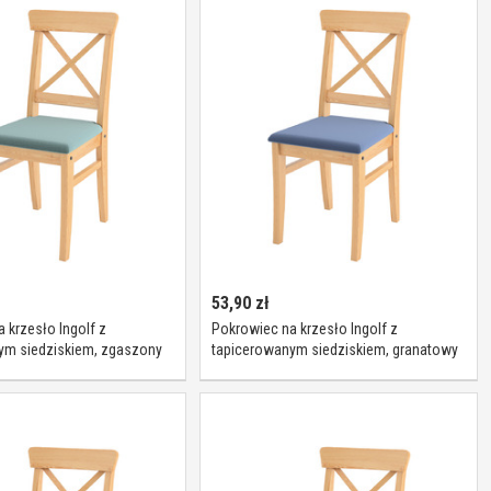
53,90
zł
 krzesło Ingolf z
Pokrowiec na krzesło Ingolf z
ym siedziskiem, zgaszony
tapicerowanym siedziskiem, granatowy
lwet, Inglof, Ingrid
welwet, Inglof, Ingrid