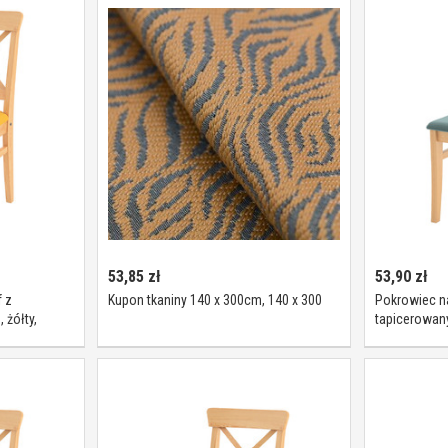
53,85
zł
53,90
zł
 z
Kupon tkaniny 140 x 300cm, 140 x 300
Pokrowiec na
 żółty,
tapicerowan
szmaragd - we