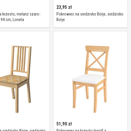
23,95
zł
 krzesło, melanż szaro-
Pokrowiec na siedzisko Börje, siedzisko
 94 cm, Loneta
Börje
51,90
zł
 siedzisko Börje, siedzisko
Pokrowiec na krzesło Ingolf z