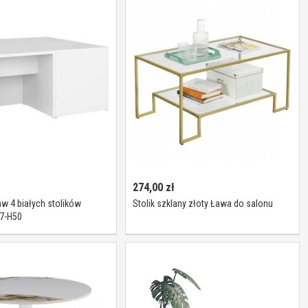
274,00
zł
w 4 białych stolików
Stolik szklany złoty Ława do salonu
7-H50