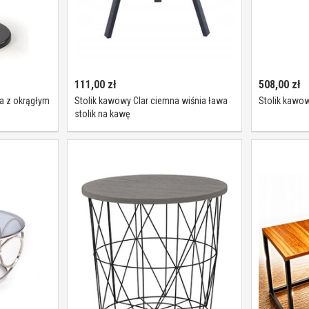
111,00
zł
508,00
zł
a z okrągłym
Stolik kawowy Clar ciemna wiśnia ława
Stolik kawo
stolik na kawę