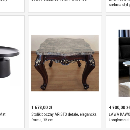
srebrna styl
1 678,00
zł
4 900,00
zł
Mat
Stolik boczny ARISTO detale, elegancka
ŁAWA KAWOW
forma, 75 cm
konglomerat
podstawa, o