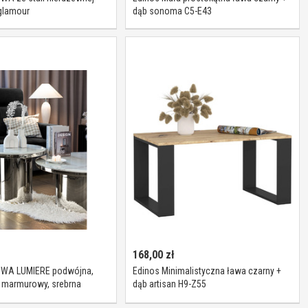
 glamour
dąb sonoma C5-E43
168,00
zł
A LUMIERE podwójna,
Edinos Minimalistyczna ława czarny +
 marmurowy, srebrna
dąb artisan H9-Z55
krągła