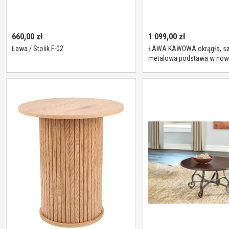
660,00
zł
1 099,00
zł
Ława / Stolik F-02
ŁAWA KAWOWA okrągła, szk
metalowa podstawa w no
stylu