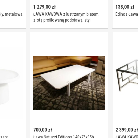
1 279,00
zł
138,00
zł
ły, metalowa
ŁAWA KAWOWA z lustrzanym blatem,
Edinos Ława
złotą profilowaną podstawą, styl
glamour
700,00
zł
2 399,00
zł
zary
Ława Natuzzi Editions 140x75x35h
ŁAWA KAWOWA