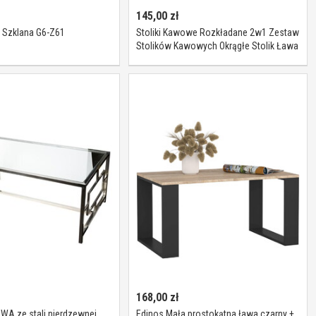
145,00
zł
 Szklana G6-Z61
Stoliki Kawowe Rozkładane 2w1 Zestaw
Stolików Kawowych Okrągłe Stolik Ława
168,00
zł
 ze stali nierdzewnej
Edinos Mała prostokątna ława czarny +