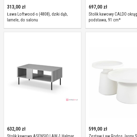
313,00
zł
697,00
zł
Ława Loftwood-s (4808), dziki dąb,
Stolik kawowy CALDO okrąg
lamele, do salonu
podstawa, 91 cm*
632,00
zł
599,00
zł
Stolik kawowy ASENSIO LAW-1 Halmar
Zestaw Ław Rodos Jasny S