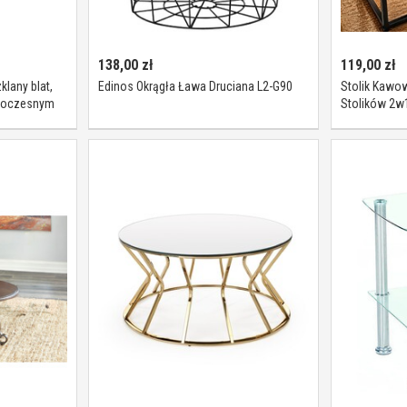
138,00
zł
119,00
zł
lany blat,
Edinos Okrągła Ława Druciana L2-G90
Stolik Kawo
woczesnym
Stolików 2w1 
Kawowe