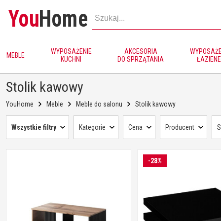
You
Home
WYPOSAŻENIE
AKCESORIA
WYPOSAŻE
MEBLE
KUCHNI
DO SPRZĄTANIA
ŁAZIENE
Stolik kawowy
YouHome
Meble
Meble do salonu
Stolik kawowy
Wszystkie filtry
Kategorie
Cena
Producent
S
-28%