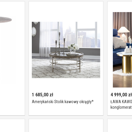
1 685,00
zł
4 999,00
zł
Amerykański Stolik kawowy okrągły*
ŁAWA KAWOW
konglomerat
podstawa, o
wykończeni