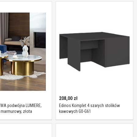
208,00
zł
A podwójna LUMIERE,
Edinos Komplet 4 szarych stolików
 marmurowy, złota
kawowych G0-G61
krągła, szczotkowane
e