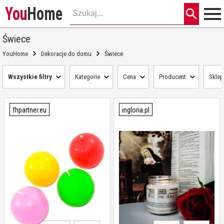
You
Home
Świece
YouHome
Dekoracje do domu
Świece
Wszystkie filtry
Kategorie
Cena
Producent
Sklep
fhpartner.eu
ingloria.pl