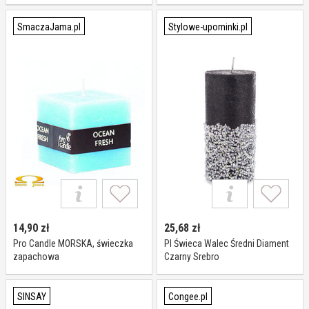
SmaczaJama.pl
Stylowe-upominki.pl
14,90
zł
25,68
zł
Pro Candle MORSKA, świeczka
Pl Świeca Walec Średni Diament
zapachowa
Czarny Srebro
SINSAY
Congee.pl