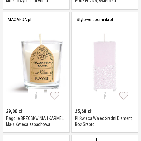
lateksowych i spirytusu -
PORZECZKA, świeczka
świeczka zapachowa na prezent
zapachowa
dla pielęgniarki
MAGANDA.pl
Stylowe-upominki.pl
29,00
zł
25,68
zł
Flagolie BRZOSKWINIA i KARMEL
Pl Świeca Walec Średni Diament
Mała świeca zapachowa
Róż Srebro