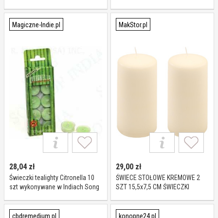
zapachowa na prezent dla fanów
serialu 1670
Magiczne-Indie.pl
MakStor.pl
28,04
zł
29,00
zł
Świeczki tealighty Citronella 10
ŚWIECE STOŁOWE KREMOWE 2
szt wykonywane w Indiach Song
SZT 15,5x7,5 CM ŚWIECZKI
of India
TRADYCYJNE KOLUMNOWE
cbdremedium.pl
konopne24.pl