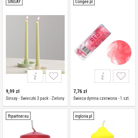
SINSAY
Congee.pl
9,99
zł
7,76
zł
Sinsay - Świeczki 3 pack - Zielony
Świeca dymna czerwona - 1 szt.
fhpartner.eu
ingloria.pl