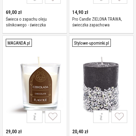
69,00
zł
14,90
zł
Świeca o zapachu oleju
Pro Candle ZIELONA TRAWA,
silnikowego - świeczka
świeczka zapachowa
zapachowa na prezent dla
motocyklisty
MAGANDA.pl
Stylowe-upominki.pl
29,00
zł
20,40
zł