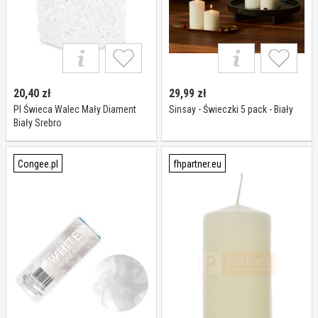
20,40
zł
29,99
zł
Pl Świeca Walec Mały Diament
Sinsay - Świeczki 5 pack - Biały
Biały Srebro
Congee.pl
fhpartner.eu