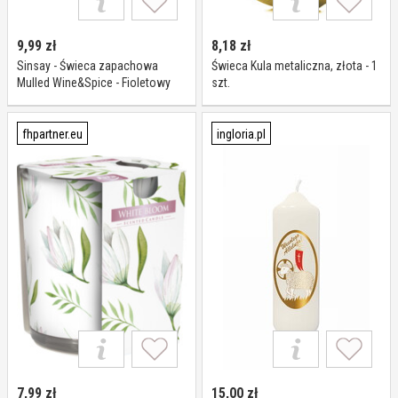
9,99
zł
8,18
zł
Sinsay - Świeca zapachowa
Świeca Kula metaliczna, złota - 1
Mulled Wine&Spice - Fioletowy
szt.
fhpartner.eu
ingloria.pl
7,99
zł
15,00
zł