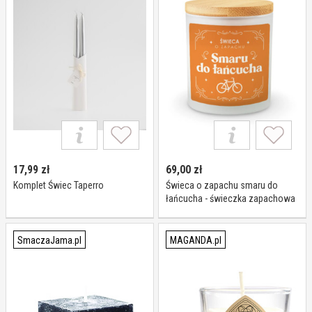
17,99
zł
69,00
zł
Komplet Świec Taperro
Świeca o zapachu smaru do
łańcucha - świeczka zapachowa
na prezent dla rowerzysty
SmaczaJama.pl
MAGANDA.pl