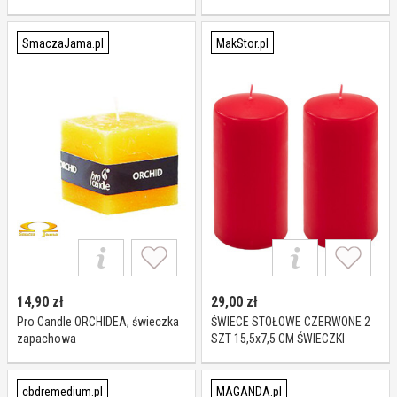
zapachowa na prezent dla
stylistki paznokci
SmaczaJama.pl
MakStor.pl
14,90
zł
29,00
zł
Pro Candle ORCHIDEA, świeczka
ŚWIECE STOŁOWE CZERWONE 2
zapachowa
SZT 15,5x7,5 CM ŚWIECZKI
TRADYCYJNE KOLUMNOWE
cbdremedium.pl
MAGANDA.pl