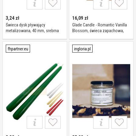
3,24
zł
16,09
zł
Świeca dysk pływający
Glade Candle - Romantic Vanilla
metalizowana, 40 mm, srebrna
Blossom, świeca zapachowa,
129g
fhpartner.eu
ingloria.pl