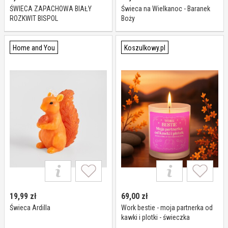
ŚWIECA ZAPACHOWA BIAŁY
Świeca na Wielkanoc - Baranek
ROZKWIT BISPOL
Boży
Home and You
Koszulkowy.pl
19,99
zł
69,00
zł
Świeca Ardilla
Work bestie - moja partnerka od
kawki i plotki - świeczka
zapachowa na prezent