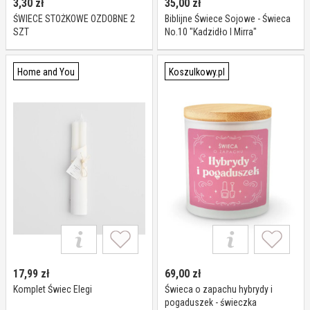
3,30
zł
35,00
zł
ŚWIECE STOŻKOWE OZDOBNE 2
Biblijne Świece Sojowe - Świeca
SZT
No.10 "Kadzidło I Mirra"
Home and You
Koszulkowy.pl
17,99
zł
69,00
zł
Komplet Świec Elegi
Świeca o zapachu hybrydy i
pogaduszek - świeczka