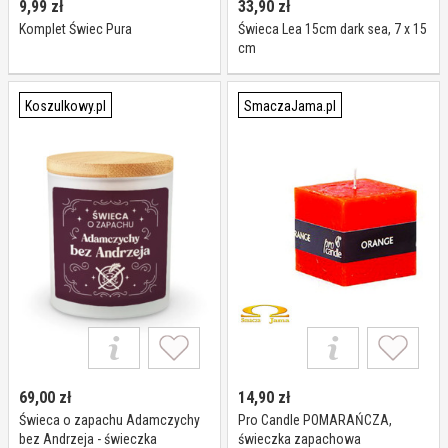
9,99
zł
33,90
zł
Komplet Świec Pura
Świeca Lea 15cm dark sea, 7 x 15
cm
Koszulkowy.pl
SmaczaJama.pl
69,00
zł
14,90
zł
Świeca o zapachu Adamczychy
Pro Candle POMARAŃCZA,
bez Andrzeja - świeczka
świeczka zapachowa