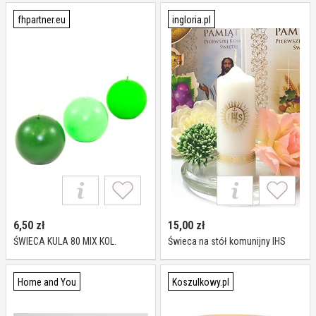
fhpartner.eu
ingloria.pl
6,50
zł
15,00
zł
ŚWIECA KULA 80 MIX KOL.
Świeca na stół komunijny IHS
Home and You
Koszulkowy.pl