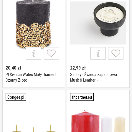
20,40
zł
22,99
zł
Pl Świeca Walec Mały Diament
Sinsay - Świeca zapachowa
Czarny Złoto
Musk & Leather -
Congee.pl
fhpartner.eu