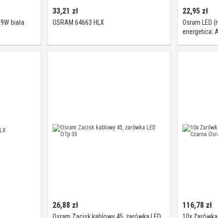
33,21
zł
22,95
zł
9W biała
OSRAM 64663 HLX
Osram LED (
energetica: 
STAR PAR16 
4058075233
26,88
zł
116,78
zł
Osram Zacisk kablowy 45, żarówka LED
10x Żarówka