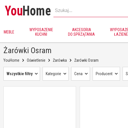
You
Home
WYPOSAŻENIE
AKCESORIA
WYPOSAŻE
MEBLE
KUCHNI
DO SPRZĄTANIA
ŁAZIENE
Żarówki Osram
YouHome
Oświetlenie
Żarówka
Żarówki Osram
Wszystkie filtry
Kategorie
Cena
Producent
S