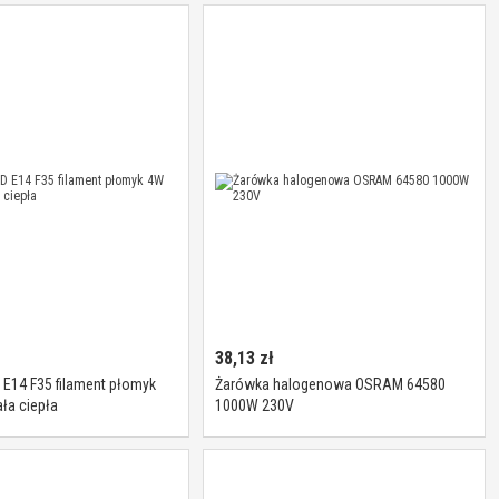
energetycznej A++]
38,13
zł
E14 F35 filament płomyk
Żarówka halogenowa OSRAM 64580
ła ciepła
1000W 230V