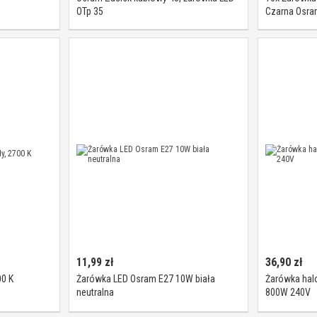
OTp 35
Czarna Osra
11,99
zł
36,90
zł
00 K
Żarówka LED Osram E27 10W biała
Żarówka ha
neutralna
800W 240V