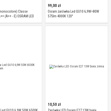
99,00
zł
monocolore) Classe
Osram żarówka Led GU10 6,9W=80W
A++ (A++ - E) OSRAM LED
575lm 4000K 120°
35 36 2.6 W/2700K GU10
263 GU10 Pote
10,50
zł
 Led GU10 6,9W 50W 6500K
Żarówka LED Osram E27 13W biała