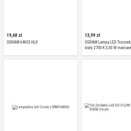
19,68
zł
13,99
zł
OSRAM 64655 HLX
OSRAM Lampa LED Trzonek: 
biały 2700 K 5,50 W matow
CLASSIC B [Klasa efektywno
energetycznej A+]