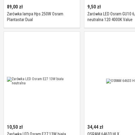
89,00
zł
9,50
zł
Żarówka lampa Hps 250W Osram
Żarówka LED Osram GU10 6,
Plantastar Dual
neutralna 120 4000K Value
10,50
zł
34,44
zł
Żarówka LED Osram E27 13W biała
OSRAM 64633 HLX