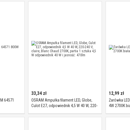
33,34
zł
12,99
zł
AM 64571
OSRAM Ampułka filament LED, Globe,
Żarówka LED 
Culot E27, odpowiednik 4,5 W 40 W, 220-
4W 2700K bia
240 V, claire, Blanc Chaud 2700K, partia 1
sztuka 4,5 W odpowiednik 40 W i
jasność: 470lm