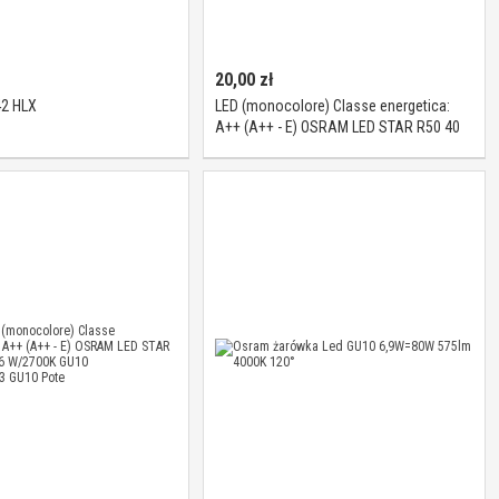
20,00
zł
2 HLX
LED (monocolore) Classe energetica:
A++ (A++ - E) OSRAM LED STAR R50 40
36 2.6 W/2700K E14 4058075125926 E14
Potenza: