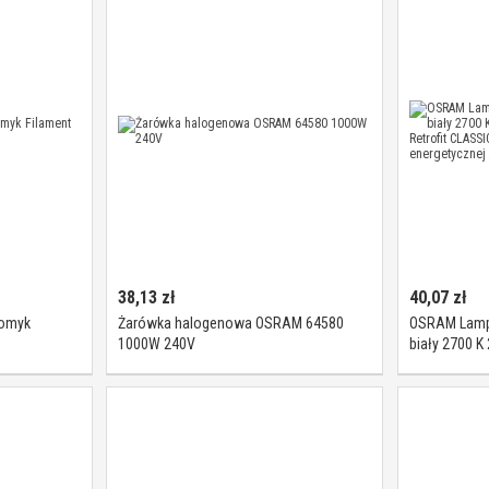
38,13
zł
40,07
zł
łomyk
Żarówka halogenowa OSRAM 64580
OSRAM Lampa
1000W 240V
biały 2700 K
Retrofit CLA
energetyczne