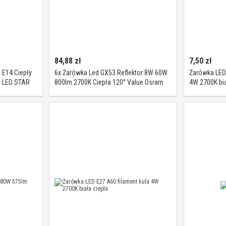
84,88
zł
7,50
zł
E14 Ciepły
6x Żarówka Led GX53 Reflektor 8W 60W
Żarówka LED 
e LED STAR
800lm 2700K Ciepła 120° Value Osram
4W 2700K bia
ści