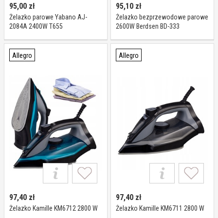
95,00
zł
95,10
zł
Żelazko parowe Yabano AJ-
Żelazko bezprzewodowe parowe
2084A 2400W T655
2600W Berdsen BD-333
ceramiczna powłoka
Allegro
Allegro
97,40
zł
97,40
zł
Żelazko Kamille KM6712 2800 W
Żelazko Kamille KM6711 2800 W