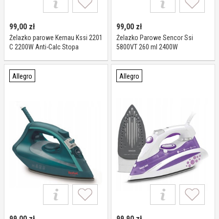
99,00
zł
99,00
zł
Żelazko parowe Kernau Kssi 2201
Żelazko Parowe Sencor Ssi
C 2200W Anti-Calc Stopa
5800VT 260 ml 2400W
ceramiczna Titanum
Allegro
Allegro
99,00
zł
99,90
zł