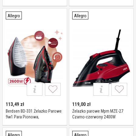
Temperatury
Funkcji Clatronic DB263858
Allegro
Allegro
113,49
zł
119,00
zł
Berdsen BD-331 Żelazko Parowe
Żelazko parowe Mpm MZE-27
9w1 Para Pionowa,
Czarno-czerwony 2400W
Samoczyszczenie, 2600 W
Allegro
Allegro