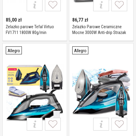
85,00
zł
86,77
zł
Żelazko parowe Tefal Virtuo
Żelazko Parowe Ceramiczne
FV1711 1800W 80g/min
Mocne 3000W Anti-drip Strażak
ceramiczna stopa anti-drip
Powłoka 140G/MIN
Allegro
Allegro