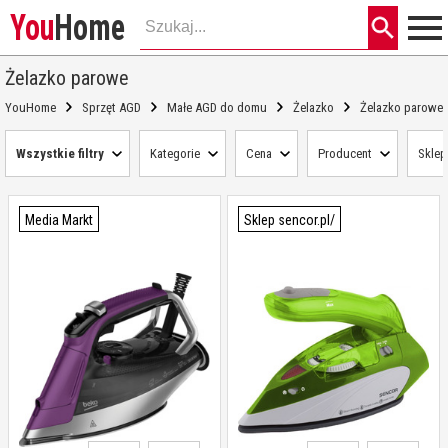
You
Home
Żelazko parowe
YouHome
Sprzęt AGD
Małe AGD do domu
Żelazko
Żelazko parowe
Wszystkie filtry
Kategorie
Cena
Producent
Sklep
Media Markt
Sklep sencor.pl/