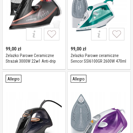
99,00
zł
99,00
zł
Żelazko Parowe Ceramiczne
Żelazko Parowe ceramiczne
Strażak 3000W 22w1 Anti-drip
Sencor SSI6100GR 2600W 470ml
140G/MIN Golden Rose
samo-czyszczące para
Allegro
Allegro