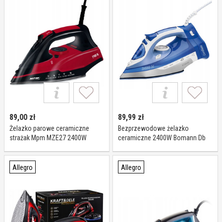
89,00
zł
89,99
zł
Żelazko parowe ceramiczne
Bezprzewodowe żelazko
strażak Mpm MZE27 2400W
ceramiczne 2400W Bomann Db
system antywapienny
6006 Cb
Allegro
Allegro