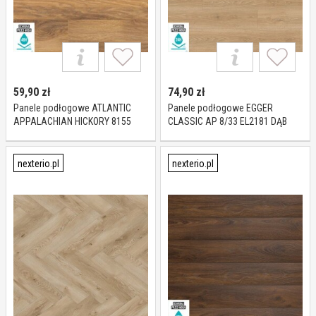
59,90
zł
74,90
zł
Panele podłogowe ATLANTIC
Panele podłogowe EGGER
APPALACHIAN HICKORY 8155
CLASSIC AP 8/33 EL2181 DĄB
AC5 10 mm
TREVISO NATURALNY AC5 8 mm
nexterio.pl
nexterio.pl