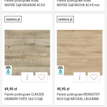
Panele podłogowe HOME
Panele podłogowe HOME
INSPIRE DĄB KAUKASKI AC4 8
INSPIRE DĄB MOCHA AC4 8 mm
mm
nexterio.pl
nexterio.pl
69,90
zł
49,90
zł
Panele podłogowe CLASSEN
Panele podłogowe KRONOSTEP
HARMONY FORTE 56613 DĄB
K653 DĄB NATURAL LAUSANNE
TRYDENT AC5 8 mm
AC5 7 mm