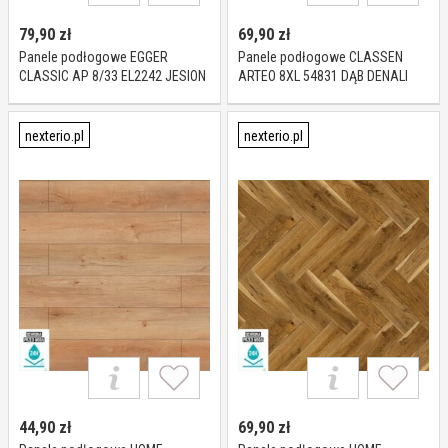
79,90
zł
69,90
zł
Panele podłogowe EGGER
Panele podłogowe CLASSEN
CLASSIC AP 8/33 EL2242 JESION
ARTEO 8XL 54831 DĄB DENALI
AVIO NATURALNY AC5 8 mm
AC5 8 mm
nexterio.pl
nexterio.pl
44,90
zł
69,90
zł