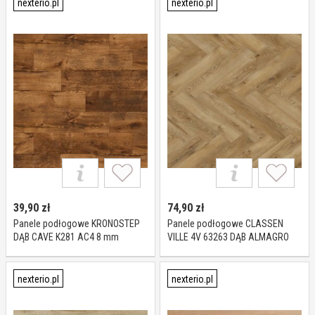
nexterio.pl
nexterio.pl
39,90
zł
74,90
zł
Panele podłogowe KRONOSTEP
Panele podłogowe CLASSEN
DĄB CAVE K281 AC4 8 mm
VILLE 4V 63263 DĄB ALMAGRO
AC5 8 mm
nexterio.pl
nexterio.pl