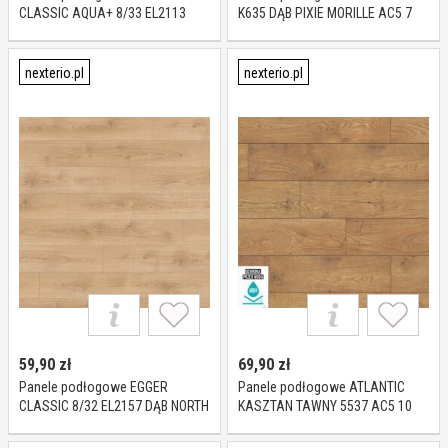
CLASSIC AQUA+ 8/33 EL2113
K635 DĄB PIXIE MORILLE AC5 7
DĄB PINOT PIASKOWY AC5 8 mm
mm
nexterio.pl
nexterio.pl
59,90
zł
69,90
zł
Panele podłogowe EGGER
Panele podłogowe ATLANTIC
CLASSIC 8/32 EL2157 DĄB NORTH
KASZTAN TAWNY 5537 AC5 10
PIASKOWY AC4 8 mm
mm