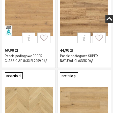
69,90
zł
44,90
zł
Panele podłogowe EGGER
Panele podłogowe SUPER
CLASSIC AP 8/33 EL2009 DĄB
NATURAL CLASSIC DĄB
PREDAIA MIODOWY AC5 8 mm
ARMOURY K419 AC4 8 mm
nexterio.pl
nexterio.pl