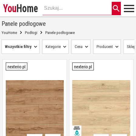
You
Home
Panele podłogowe
YouHome
Podłogi
Panele podłogowe
Wszystkie filtry
Kategorie
Cena
Producent
Sklep
nexterio.pl
nexterio.pl