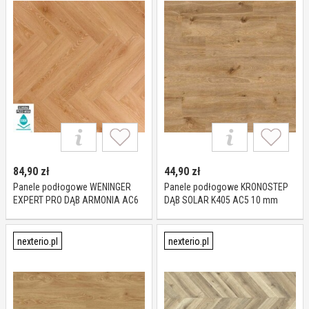
84,90
zł
44,90
zł
Panele podłogowe WENINGER
Panele podłogowe KRONOSTEP
EXPERT PRO DĄB ARMONIA AC6
DĄB SOLAR K405 AC5 10 mm
10 mm
nexterio.pl
nexterio.pl