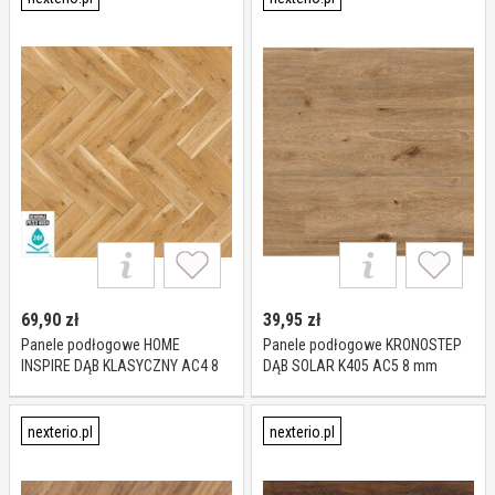
69,90
zł
39,95
zł
Panele podłogowe HOME
Panele podłogowe KRONOSTEP
INSPIRE DĄB KLASYCZNY AC4 8
DĄB SOLAR K405 AC5 8 mm
mm
nexterio.pl
nexterio.pl