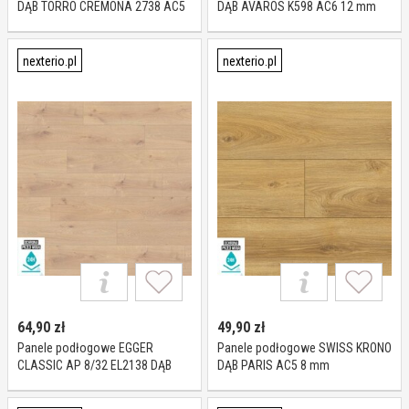
DĄB TORRO CREMONA 2738 AC5
DĄB AVAROS K598 AC6 12 mm
10 mm
nexterio.pl
nexterio.pl
64,90
zł
49,90
zł
Panele podłogowe EGGER
Panele podłogowe SWISS KRONO
CLASSIC AP 8/32 EL2138 DĄB
DĄB PARIS AC5 8 mm
FLORENCE JASNY AC4 8 mm