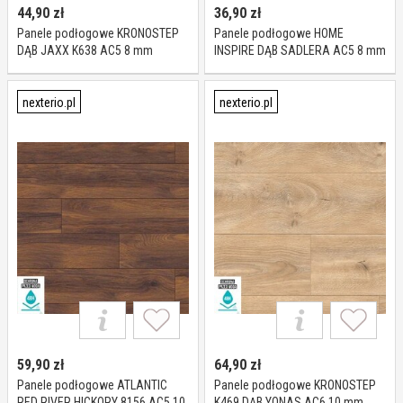
44,90
zł
36,90
zł
Panele podłogowe KRONOSTEP
Panele podłogowe HOME
DĄB JAXX K638 AC5 8 mm
INSPIRE DĄB SADLERA AC5 8 mm
nexterio.pl
nexterio.pl
59,90
zł
64,90
zł
Panele podłogowe ATLANTIC
Panele podłogowe KRONOSTEP
RED RIVER HICKORY 8156 AC5 10
K469 DĄB YONAS AC6 10 mm