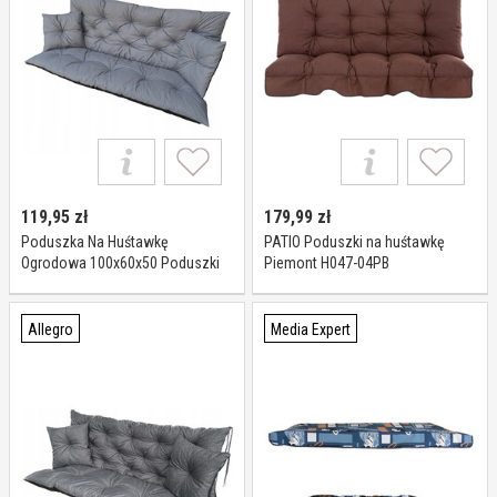
119,95
zł
179,99
zł
Poduszka Na Huśtawkę
PATIO Poduszki na huśtawkę
Ogrodowa 100x60x50 Poduszki
Piemont H047-04PB
Na Meble Ogrodowe Na Ławke
Allegro
Media Expert