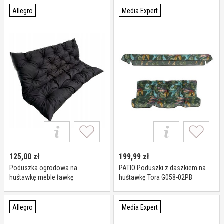
Allegro
Media Expert
125,00
zł
199,99
zł
Poduszka ogrodowa na
PATIO Poduszki z daszkiem na
huśtawkę meble ławkę
huśtawkę Tora G058-02PB
wytrzymała 120x60x50
wodoodporna
Allegro
Media Expert