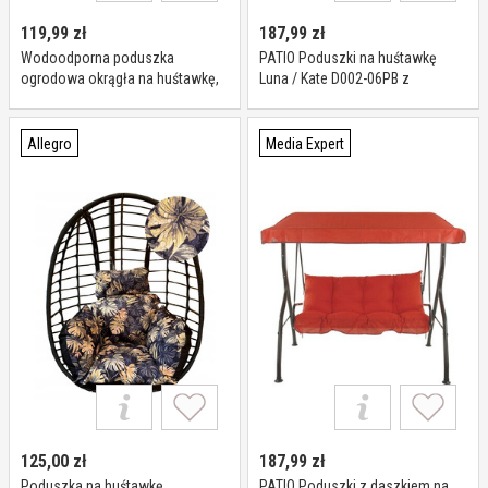
119,99
zł
187,99
zł
Wodoodporna poduszka
PATIO Poduszki na huśtawkę
ogrodowa okrągła na huśtawkę,
Luna / Kate D002-06PB z
fotel, bocianie gniazdo
daszkiem
Allegro
Media Expert
125,00
zł
187,99
zł
Poduszka na huśtawkę
PATIO Poduszki z daszkiem na