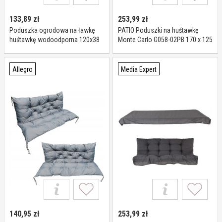
133,89
zł
253,99
zł
Poduszka ogrodowa na ławkę
PATIO Poduszki na huśtawkę
huśtawkę wodoodporna 120x38
Monte Carlo G058-02PB 170 x 125
4 sztuki bordo
x 10 cm
Allegro
Media Expert
140,95
zł
253,99
zł