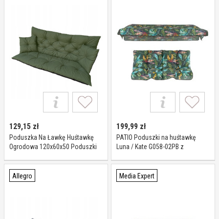
129,15
zł
199,99
zł
Poduszka Na Ławkę Huśtawkę
PATIO Poduszki na huśtawkę
Ogrodowa 120x60x50 Poduszki
Luna / Kate G058-02PB z
Na Meble Ogrodowe
daszkiem
Allegro
Media Expert