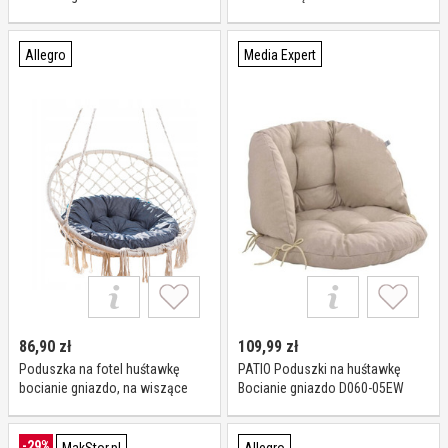
Szary
Allegro
Media Expert
86,90
zł
109,99
zł
Poduszka na fotel huśtawkę
PATIO Poduszki na huśtawkę
bocianie gniazdo, na wiszące
Bocianie gniazdo D060-05EW
krzesło wodoodporna
Beżowy
-29%