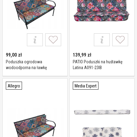
99,00
zł
139,99
zł
Poduszka ogrodowa
PATIO Poduszki na huśtawkę
wodoodporna na ławkę
Latina A091-23IB
huśtawkę Bertoni Valencia
120x40+40
Allegro
Media Expert