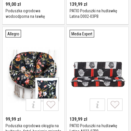
99,00
zł
139,99
zł
Poduszka ogrodowa
PATIO Poduszki na huśtawkę
wodoodporna na ławkę
Latina D002-03PB
huśtawkę Bertoni Enigma
120x40+40
Allegro
Media Expert
99,99
zł
139,99
zł
Poduszka ogrodowa okrągła na
PATIO Poduszki na huśtawkę