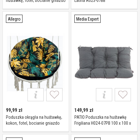
huśtawkę, fotel, bocianie gniazdo
Latina A023-07BB
100 kwiaty
Allegro
Media Expert
99,99
zł
149,99
zł
Poduszka okrągła na huśtawkę,
PATIO Poduszka na huśtawkę
kokon, fotel, bocianie gniazdo
Frigiliana H024-07PB 100 x 100 x
100 liście
10 cm Szary