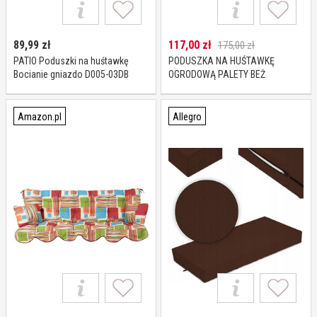
89,99
zł
117,00
zł
175,00 zł
PATIO Poduszki na huśtawkę
PODUSZKA NA HUŚTAWKĘ
Bocianie gniazdo D005-03DB
OGRODOWĄ PALETY BEŻ
Czerwony
100x98x8
Amazon.pl
Allegro