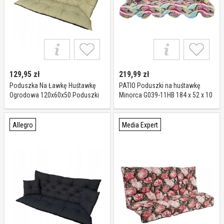
129,95
zł
219,99
zł
Poduszka Na Ławkę Huśtawkę
PATIO Poduszki na huśtawkę
Ogrodowa 120x60x50 Poduszki
Minorca G039-11HB 184 x 52 x 10
Na Meble Ogrodowe
cm
Allegro
Media Expert