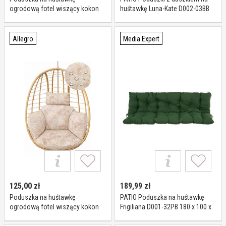
ogrodową fotel wiszący kokon
huśtawkę Luna-Kate D002-03BB
Wodoodporna monstera
Allegro
Media Expert
125,00
zł
189,99
zł
Poduszka na huśtawkę
PATIO Poduszka na huśtawkę
ogrodową fotel wiszący kokon
Frigiliana D001-32PB 180 x 100 x
Wodoodporna beżowy liść
10 cm Zielony