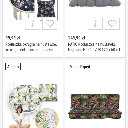
99,99
zł
149,99
zł
Poduszka okrągła na huśtawkę,
PATIO Poduszka na huśtawkę
kokon, fotel, bocianie gniazdo
Frigiliana H024-07PB 120 x 50 x 10
100 kwiaty
cm
Allegro
Media Expert