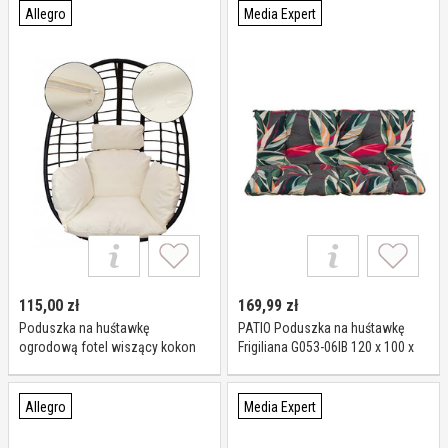
Allegro
Media Expert
115,00
zł
169,99
zł
Poduszka na huśtawkę
PATIO Poduszka na huśtawkę
ogrodową fotel wiszący kokon
Frigiliana G053-06IB 120 x 100 x
Wodoodporna Zagłówek
10 cm Wielokolorowy
Allegro
Media Expert