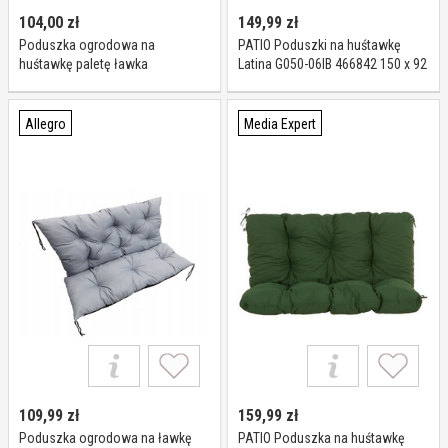
104,00
zł
149,99
zł
Poduszka ogrodowa na
PATIO Poduszki na huśtawkę
huśtawkę paletę ławka
Latina G050-06IB 466842 150 x 92
100x60x50 wodoodporna ekolen
x 5 cm
Allegro
Media Expert
109,99
zł
159,99
zł
Poduszka ogrodowa na ławkę
PATIO Poduszka na huśtawkę