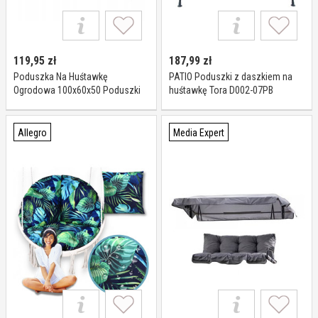
119,95
zł
187,99
zł
Poduszka Na Huśtawkę
PATIO Poduszki z daszkiem na
Ogrodowa 100x60x50 Poduszki
huśtawkę Tora D002-07PB
Na Meble Ogrodowe Na Ławke
Allegro
Media Expert