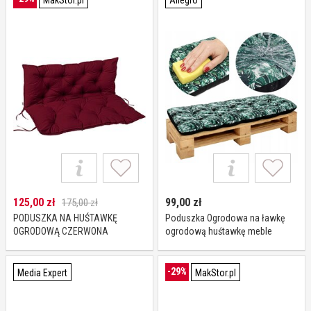
MakStor.pl
Allegro
125,00
zł
99,00
zł
175,00 zł
PODUSZKA NA HUŚTAWKĘ
Poduszka Ogrodowa na ławkę
OGRODOWĄ CZERWONA
ogrodową huśtawkę meble
100x98x8
ogrodowe 180x50 Exotic
-29%
Media Expert
MakStor.pl