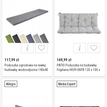
117,99
zł
169,99
zł
Poduszka ogrodowa na ławkę
PATIO Poduszka na huśtawkę
huśtawkę wodoodporna 140x40
Frigiliana H039-06PB 120 x 100 x
szara Garronda
10 cm Szary
Allegro
Media Expert