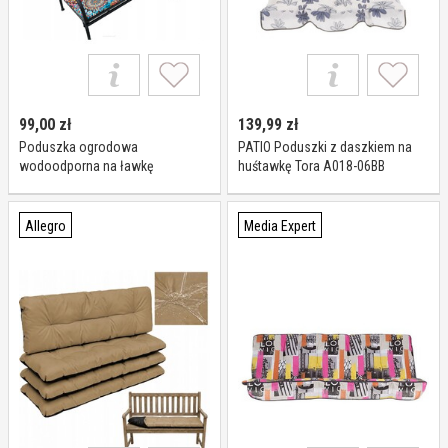
99,00
zł
139,99
zł
Poduszka ogrodowa
PATIO Poduszki z daszkiem na
wodoodporna na ławkę
huśtawkę Tora A018-06BB
huśtawkę Bertoni Valencia
120x40+40
Allegro
Media Expert