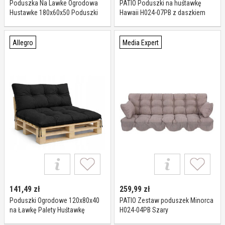
Poduszka Na Lawke Ogrodowa
PATIO Poduszki na huśtawkę
Hustawke 180x60x50 Poduszki
Hawaii H024-07PB z daszkiem
Ogrodowe Wodoodporne
Allegro
Media Expert
141,49
zł
259,99
zł
Poduszki Ogrodowe 120x80x40
PATIO Zestaw poduszek Minorca
na Ławkę Palety Huśtawkę
H024-04PB Szary
Wodoodporne Czarne