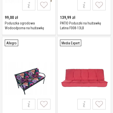
99,00
zł
139,99
zł
Poduszka ogrodowa
PATIO Poduszki na huśtawkę
Wodoodporna na huśtawkę
Latina F008-13LB
ławkę ogrodową 120x38 Beż 4
szt.
Allegro
Media Expert