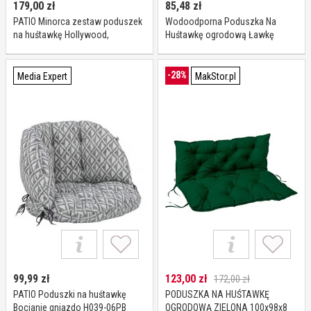
179,00
zł
85,48
zł
PATIO Minorca zestaw poduszek
Wodoodporna Poduszka Na
na huśtawkę Hollywood,
Huśtawkę ogrodową Ławkę
tapicerowana, poduszka na
Palety 80x40 materac Brąz
oparcie, poduszka boczna,
pikowana, E002-03BB, 184 cm
-28%
Media Expert
MakStor.pl
99,99
zł
123,00
zł
172,00 zł
PATIO Poduszki na huśtawkę
PODUSZKA NA HUŚTAWKĘ
Bocianie gniazdo H039-06PB
OGRODOWĄ ZIELONA 100x98x8