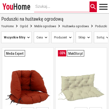
You
Home
Poduszki na huśtawkę ogrodową
YouHome
Ogród
Meble ogrodowe
Huśtawka ogrodowa
Poduszki 
Wszystkie filtry
Cena
Producent
Sklep
Sortuj
-33%
Media Expert
MakStor.pl