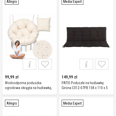
Allegro
Media Expert
99,99
zł
149,99
zł
Wodoodporna poduszka
PATIO Poduszki na huśtawkę
ogrodowa okrągła na huśtawkę,
Girona C012-07PB 158 x 110 x 5
fotel, bocianie gniazdo
cm
Allegro
Media Expert