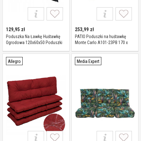
129,95
zł
253,99
zł
Poduszka Na Ławkę Huśtawkę
PATIO Poduszki na huśtawkę
Ogrodowa 120x60x50 Poduszki
Monte Carlo A101-23PB 170 x
Na Meble Ogrodowe
125 x 10 cm
Allegro
Media Expert