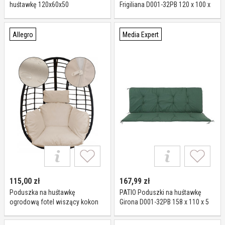
huśtawkę 120x60x50
Frigiliana D001-32PB 120 x 100 x
10 cm
Allegro
Media Expert
115,00
zł
167,99
zł
Poduszka na huśtawkę
PATIO Poduszki na huśtawkę
ogrodową fotel wiszący kokon
Girona D001-32PB 158 x 110 x 5
Wodoodporna Zagłówek beż
cm