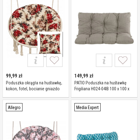
99,99
zł
149,99
zł
Poduszka okrągła na huśtawkę,
PATIO Poduszka na huśtawkę
kokon, fotel, bocianie gniazdo
Frigiliana H024-04IB 100 x 100 x
100 kwiaty
10 cm Brązowy
Allegro
Media Expert