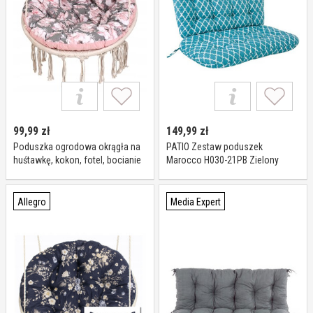
99,99
zł
149,99
zł
Poduszka ogrodowa okrągła na
PATIO Zestaw poduszek
huśtawkę, kokon, fotel, bocianie
Marocco H030-21PB Zielony
gniazdo 100
Allegro
Media Expert