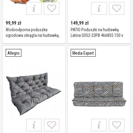
99,99
zł
149,99
zł
Wodoodporna poduszka
PATIO Poduszki na huśtawkę
ogrodowa okrągła na huśtawkę,
Latina G052-23PB 466855 150 x
fotel, bocianie gniazdo
92 x 5 cm
Allegro
Media Expert