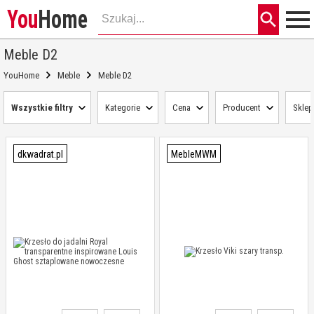
You
Home
Meble D2
YouHome
Meble
Meble D2
Wszystkie filtry
Kategorie
Cena
Producent
Sklep
dkwadrat.pl
MebleMWM