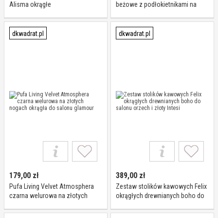
Alisma okrągłe
beżowe z podłokietnikami na
złotych nogach do jadalni
nowoczesne Actona
dkwadrat.pl
dkwadrat.pl
179,00
zł
389,00
zł
Pufa Living Velvet Atmosphera
Zestaw stolików kawowych Felix
czarna welurowa na złotych
okrągłych drewnianych boho do
nogach okrągła do salonu
salonu orzech i złoty Intesi
glamour