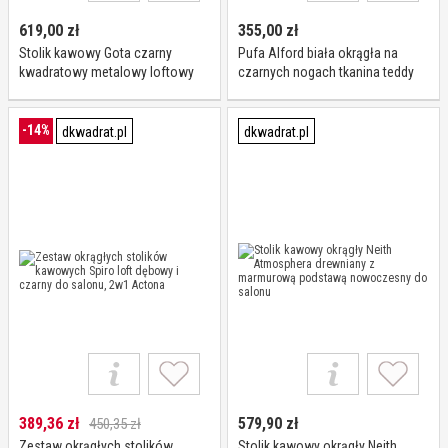
619,00
zł
355,00
zł
Stolik kawowy Gota czarny
Pufa Alford biała okrągła na
kwadratowy metalowy loftowy
czarnych nogach tkanina teddy
100x100 cm do salonu
do salonu i sypialni
Atmosphera
-14%
dkwadrat.pl
dkwadrat.pl
389,36
zł
579,90
zł
450,35 zł
Zestaw okrągłych stolików
Stolik kawowy okrągły Neith