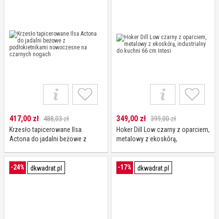
417,00
zł
349,00
zł
488,03 zł
399,00 zł
Krzesło tapicerowane Ilsa
Hoker Dill Low czarny z oparciem,
Actona do jadalni beżowe z
metalowy z ekoskórą,
podłokietnikami nowoczesne na
industrialny do kuchni 66 cm
czarnych nogach
Intesi
-24%
-17%
dkwadrat.pl
dkwadrat.pl