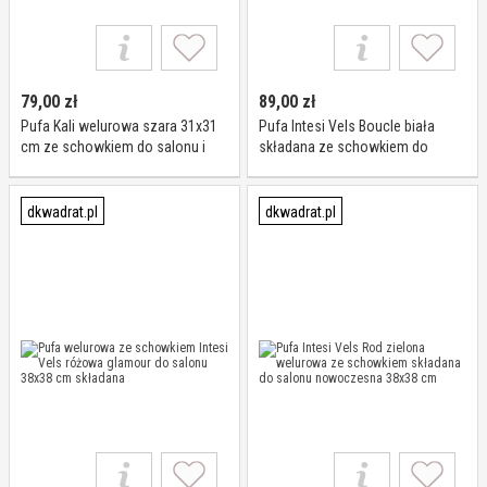
79,00
zł
89,00
zł
Pufa Kali welurowa szara 31x31
Pufa Intesi Vels Boucle biała
cm ze schowkiem do salonu i
składana ze schowkiem do
przedpokoju nowoczesna
salonu i przedpokoju
kwadratowa
dkwadrat.pl
dkwadrat.pl