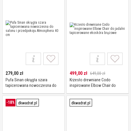
279,00
zł
499,00
zł
649,00 zł
Pufa Sinan okrągła szara
Krzesło drewniane Codo
tapicerowana nowoczesna do
inspirowane Elbow Chair do
salonu i przedpokoju
jadalni tapicerowane ekoskóra
Atmosphera 40 cm
brązowe
-18%
dkwadrat.pl
dkwadrat.pl