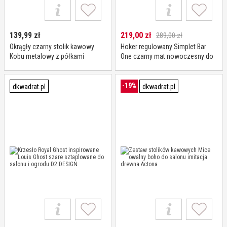
139,99
zł
219,00
zł
289,00 zł
Okrągły czarny stolik kawowy
Hoker regulowany Simplet Bar
Kobu metalowy z półkami
One czarny mat nowoczesny do
nowoczesny do salonu
kuchni i wyspy obrotowy
Atmosphera
-19%
dkwadrat.pl
dkwadrat.pl