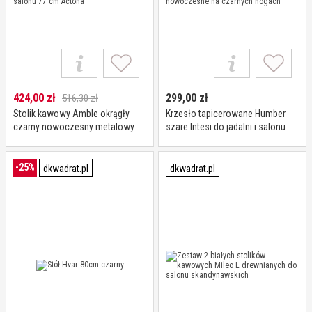
424,00
zł
299,00
zł
516,30 zł
Stolik kawowy Amble okrągły
Krzesło tapicerowane Humber
czarny nowoczesny metalowy
szare Intesi do jadalni i salonu
do salonu 77 cm Actona
nowoczesne na czarnych
nogach
-25%
dkwadrat.pl
dkwadrat.pl