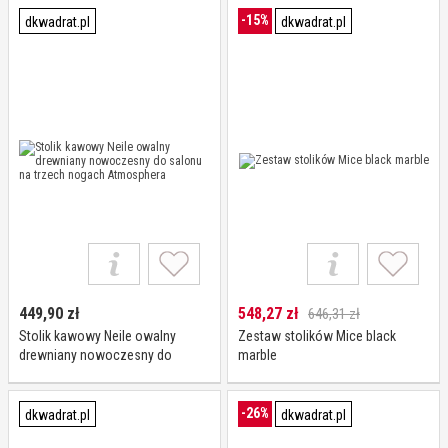
Atmosphera
cm
-15%
dkwadrat.pl
dkwadrat.pl
449,90
zł
548,27
zł
646,31 zł
Stolik kawowy Neile owalny
Zestaw stolików Mice black
drewniany nowoczesny do
marble
salonu na trzech nogach
Atmosphera
-26%
dkwadrat.pl
dkwadrat.pl