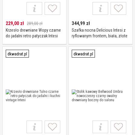
229,00
zł
344,99
zł
289,00 zł
Krzesło drewniane Wopy czarne
Szafka nocna Delicious Intesi z
do jadalni retro patyczak Intesi
ryflowanym frontem, biała, złote
styl vintage
nogi, 54 cm, z szufladą, styl
glamour
dkwadrat.pl
dkwadrat.pl