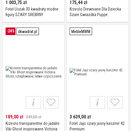
1 003,75
zł
175,44
zł
Fotel Uszak 3D kwadraty modne
Krzesło Drewniane Dla Dziecka
figury SZARY SREBRNY
Szare Gwiazdka Puppe
-24%
dkwadrat.pl
MebleMWM
189,00
zł
3 639,00
zł
249,00 zł
Krzesło transparentne do jadalni
Fotel Jajo szary jasny kaszmir 42
Viki Ghost inspirowane Victoria
Premium