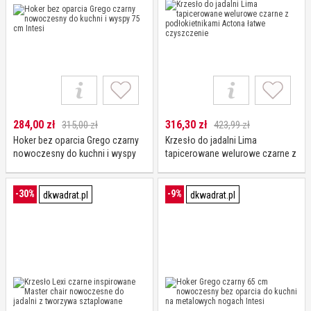
284,00
zł
316,30
zł
315,00 zł
423,99 zł
Hoker bez oparcia Grego czarny
Krzesło do jadalni Lima
nowoczesny do kuchni i wyspy
tapicerowane welurowe czarne z
75 cm Intesi
podłokietnikami Actona łatwe
czyszczenie
-30%
-9%
dkwadrat.pl
dkwadrat.pl