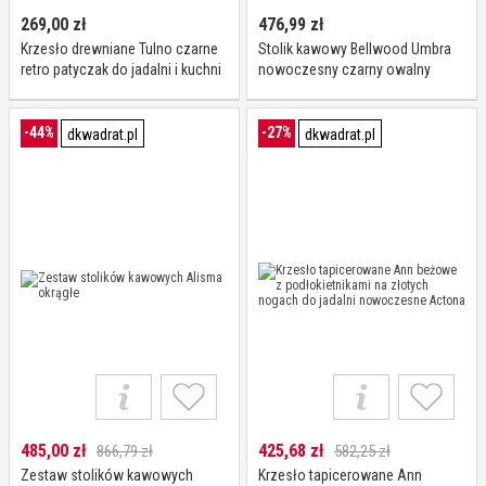
269,00
zł
476,99
zł
Krzesło drewniane Tulno czarne
Stolik kawowy Bellwood Umbra
retro patyczak do jadalni i kuchni
nowoczesny czarny owalny
vintage Intesi
drewniany boczny do salonu
-44%
-27%
dkwadrat.pl
dkwadrat.pl
485,00
zł
425,68
zł
866,79 zł
582,25 zł
Zestaw stolików kawowych
Krzesło tapicerowane Ann