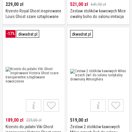
229,00
zł
521,00
zł
641,92 zł
Krzesło Royal Ghost inspirowane
Zestaw stolików kawowych Mice
Louis Ghost szare sztaplowane
owalny boho do salonu imitacja
do salonu i ogrodu D2.DESIGN
drewna Actona
-17%
dkwadrat.pl
dkwadrat.pl
189,00
zł
519,00
zł
229,00 zł
Krzesło do jadalni Viki Ghost
Zestaw 2 stolików kawowych