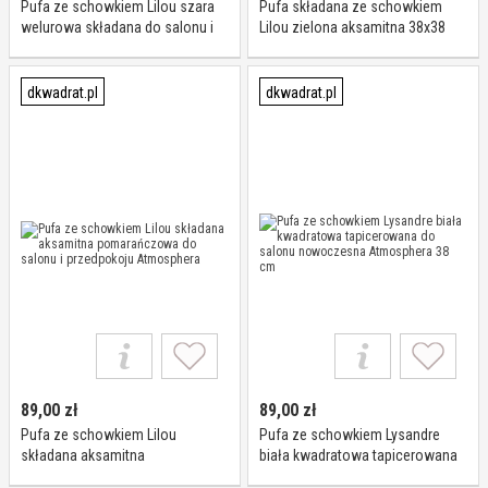
Pufa ze schowkiem Lilou szara
Pufa składana ze schowkiem
welurowa składana do salonu i
Lilou zielona aksamitna 38x38
przedpokoju 38x38x38 cm
cm do pokoju młodzieżowego
Atmosphera
Atmosphera
dkwadrat.pl
dkwadrat.pl
89,00
zł
89,00
zł
Pufa ze schowkiem Lilou
Pufa ze schowkiem Lysandre
składana aksamitna
biała kwadratowa tapicerowana
pomarańczowa do salonu i
do salonu nowoczesna