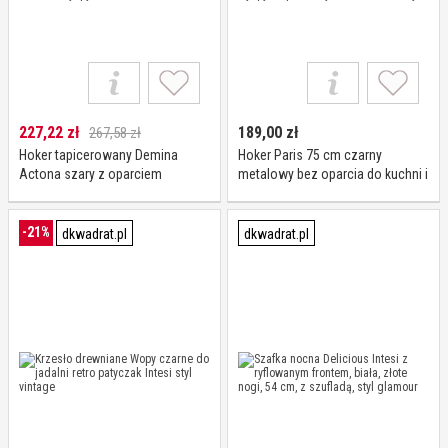
227,22
zł
189,00
zł
267,58 zł
Hoker tapicerowany Demina
Hoker Paris 75 cm czarny
Actona szary z oparciem
metalowy bez oparcia do kuchni i
nowoczesny do kuchni i wyspy
wyspy inspirowany Tolix
67 cm
industrialny
-21%
dkwadrat.pl
dkwadrat.pl