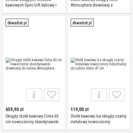
kawowych Spiro loft dębowy i
Atmosphera drewniany z
czarny do salonu, 2w1 Actona
marmurową podstawą
nowoczesny do salonu
dkwadrat.pl
dkwadrat.pl
659,90
zł
119,00
zł
Okrągły stolik kawowy Colva 60
Stolik kawowy Isa okrągły czarny
cm nowoczesny skandynawski
metalowy nowoczesny
drewniany do salonu
industrialny do salonu Intesi 47