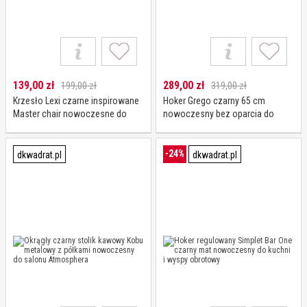
139,00
zł
289,00
zł
199,00 zł
319,00 zł
Krzesło Lexi czarne inspirowane
Hoker Grego czarny 65 cm
Master chair nowoczesne do
nowoczesny bez oparcia do
jadalni z tworzywa sztaplowane
kuchni na metalowych nogach
Intesi
-24%
dkwadrat.pl
dkwadrat.pl