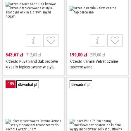
543,67
zł
199,00
zł
712,03 zł
239,00 zł
Krzesło Nuve Sand Oak beżowe
Krzesło Camile Velvet czarne
krzesło tapicerowane w stylu
tapicerowane
skandynawskim z drewnianymi
nogami
-15%
dkwadrat.pl
dkwadrat.pl