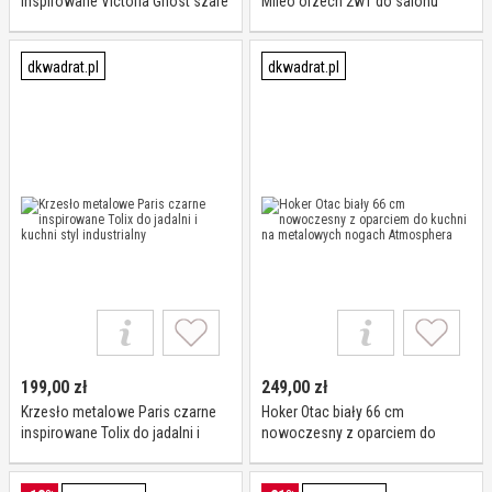
inspirowane Victoria Ghost szare
Mileo orzech 2w1 do salonu
transparentne sztaplowane
rustykalny drewniany
nowoczesne
Atmosphera
dkwadrat.pl
dkwadrat.pl
199,00
zł
249,00
zł
Krzesło metalowe Paris czarne
Hoker Otac biały 66 cm
inspirowane Tolix do jadalni i
nowoczesny z oparciem do
kuchni styl industrialny
kuchni na metalowych nogach
Atmosphera