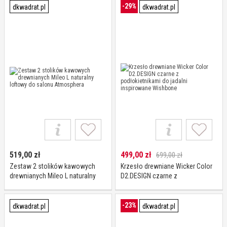
-29%
dkwadrat.pl
dkwadrat.pl
519,00
zł
499,00
zł
699,00 zł
Zestaw 2 stolików kawowych
Krzesło drewniane Wicker Color
drewnianych Mileo L naturalny
D2.DESIGN czarne z
loftowy do salonu Atmosphera
podłokietnikami do jadalni
inspirowane Wishbone
-23%
dkwadrat.pl
dkwadrat.pl