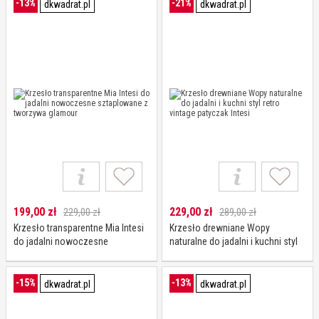
-13%
-21%
dkwadrat.pl
dkwadrat.pl
199,00
zł
229,00
zł
229,00 zł
289,00 zł
Krzesło transparentne Mia Intesi
Krzesło drewniane Wopy
do jadalni nowoczesne
naturalne do jadalni i kuchni styl
sztaplowane z tworzywa
retro vintage patyczak Intesi
glamour
-15%
-13%
dkwadrat.pl
dkwadrat.pl