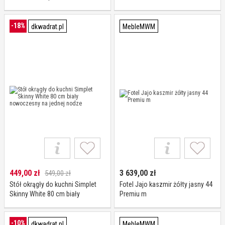
Ghost, sztaplowane, łatwe
czyszczenie
-18%
dkwadrat.pl
MebleMWM
449,00
zł
3 639,00
zł
549,00 zł
Stół okrągły do kuchni Simplet
Fotel Jajo kaszmir żółty jasny 44
Skinny White 80 cm biały
Premiu m
nowoczesny na jednej nodze
-10%
dkwadrat.pl
MebleMWM