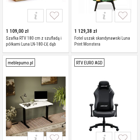
1 109,00
zł
1 129,38
zł
Szafka RTV 180 cm z szufladą i
Fotel uszak skandynawski Luna
półkami Luna LN-180-LV, dąb
Print Monstera
craft, lava matte
meblepumo.pl
RTV EURO AGD