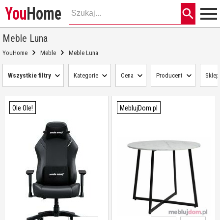
You
Home
Meble Luna
YouHome
Meble
Meble Luna
Wszystkie filtry
Kategorie
Cena
Producent
Sklep
Ole Ole!
MeblujDom.pl