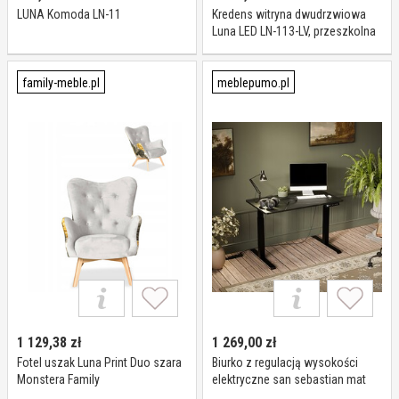
LUNA Komoda LN-11
Kredens witryna dwudrzwiowa
Luna LED LN-113-LV, przeszkolna
family-meble.pl
meblepumo.pl
1 129,38
zł
1 269,00
zł
Fotel uszak Luna Print Duo szara
Biurko z regulacją wysokości
Monstera Family
elektryczne san sebastian mat
121 cm Luna