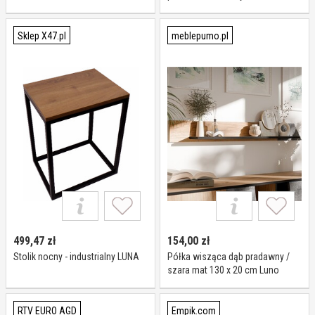
Sklep X47.pl
meblepumo.pl
499,47
zł
154,00
zł
Stolik nocny - industrialny LUNA
Półka wisząca dąb pradawny /
szara mat 130 x 20 cm Luno
RTV EURO AGD
Empik.com