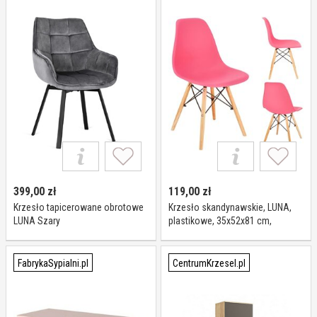
399,00
zł
119,00
zł
Krzesło tapicerowane obrotowe
Krzesło skandynawskie, LUNA,
LUNA Szary
plastikowe, 35x52x81 cm,
różowe
FabrykaSypialni.pl
CentrumKrzesel.pl