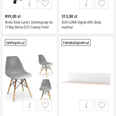
899,00
zł
313,00
zł
Anda Seat Luna L Gamingowy do
Stół LUNA Signal ø90, Biały
110kg Skóra ECO Czarny Fotel
marmur
gamingowy
tyletegotu.pl
FabrykaSypialni.pl