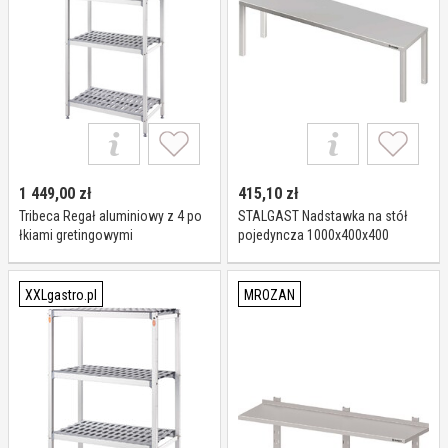
1 449,00
zł
415,10
zł
Tribeca Regał aluminiowy z 4 po
STALGAST Nadstawka na stół
łkiami gretingowymi
pojedyncza 1000x400x400
900x560x(h)1680 mm I Tribeca
981914100
XXLgastro.pl
MROZAN