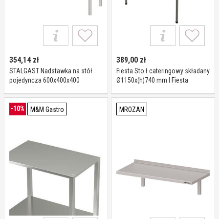
354,14
zł
389,00
zł
STALGAST Nadstawka na stół
Fiesta Sto ł cateringowy składany
pojedyncza 600x400x400
Ø1150x(h)740 mm I Fiesta
981914060
-10%
M&M Gastro
MROZAN