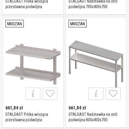
STALGAST Półka wisząca
STALGAST Nadstawka na stół
przestawna podwójna
podwójna 700x400x700
600x300x660 981773060
981934070
MROZAN
MROZAN
661,84
zł
661,84
zł
STALGAST Półka wisząca
STALGAST Nadstawka na stół
przestawna podwójna
podwójna 800x400x700
700x300x660 981773070
981934080