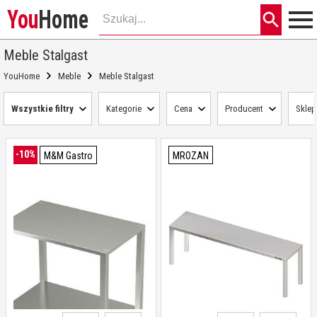
You
Home
Meble Stalgast
YouHome
Meble
Meble Stalgast
Wszystkie filtry
Kategorie
Cena
Producent
Sklep
-10%
M&M Gastro
MROZAN