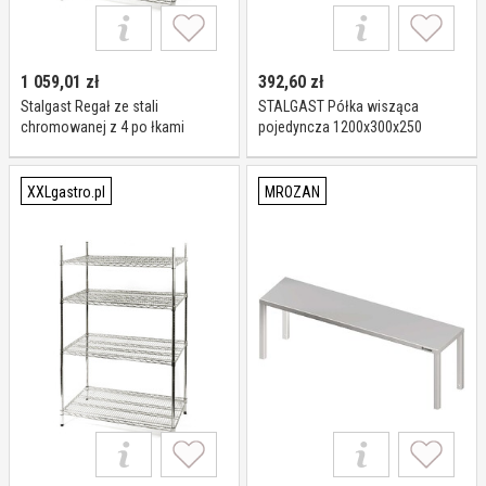
1 059,01
zł
392,60
zł
Stalgast Regał ze stali
STALGAST Półka wisząca
chromowanej z 4 po łkami
pojedyncza 1200x300x250
drucianymi 1060x610x(h)1800
981813120
mm, skre cany I Stalgast
XXLgastro.pl
MROZAN