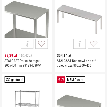
98,39
zł
354,14
zł
109,47 zł
STALGAST Półka do regału
STALGAST Nadstawka na stół
800x400 mm 981884080/P
pojedyncza 800x300x400
981913080
-10%
XXLgastro.pl
M&M Gastro