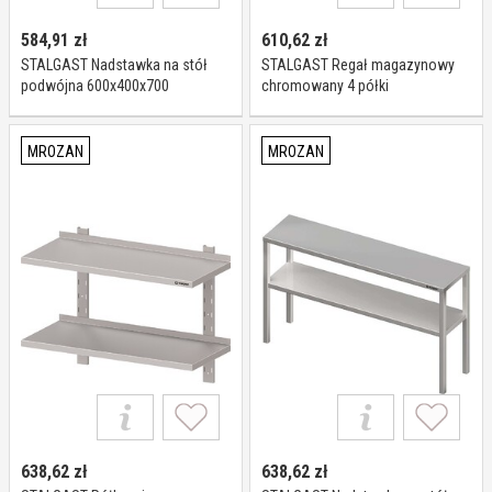
584,91
zł
610,62
zł
STALGAST Nadstawka na stół
STALGAST Regał magazynowy
podwójna 600x400x700
chromowany 4 półki
981934060
610x455x1800mm 680062
MROZAN
MROZAN
638,62
zł
638,62
zł