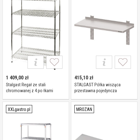
1 409,00
zł
415,10
zł
Stalgast Regał ze stali
STALGAST Półka wisząca
chromowanej z 4 po łkami
przestawna pojedyncza
drucianymi 1825x610x(h)1800
1100x400x400 981754110
mm, skre cany I Stalgast
XXLgastro.pl
MROZAN