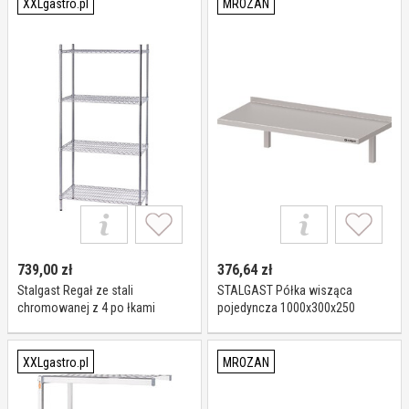
XXLgastro.pl
MROZAN
739,00
zł
376,64
zł
Stalgast Regał ze stali
STALGAST Półka wisząca
chromowanej z 4 po łkami
pojedyncza 1000x300x250
drucianymi 610x610x(h)1800 mm,
981813100
skre cany I Stalgast
XXLgastro.pl
MROZAN