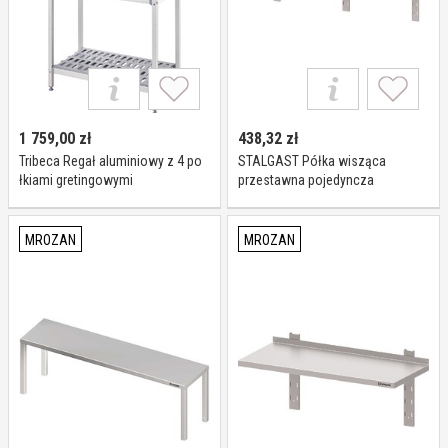
1 759,00
zł
438,32
zł
Tribeca Regał aluminiowy z 4 po
STALGAST Półka wisząca
łkiami gretingowymi
przestawna pojedyncza
1510x560x(h)1680 mm I Tribeca
1500x300x400 981763150
MROZAN
MROZAN