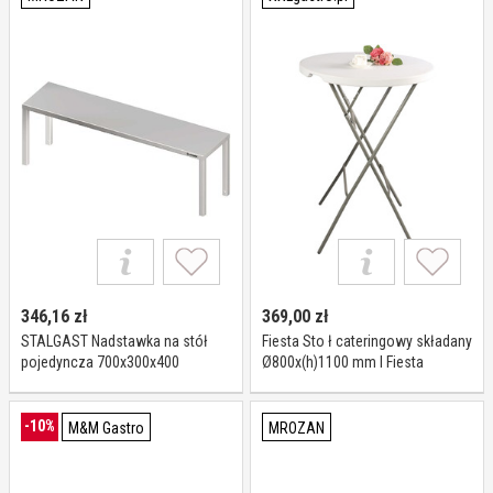
346,16
zł
369,00
zł
STALGAST Nadstawka na stół
Fiesta Sto ł cateringowy składany
pojedyncza 700x300x400
Ø800x(h)1100 mm I Fiesta
981913070
-10%
M&M Gastro
MROZAN