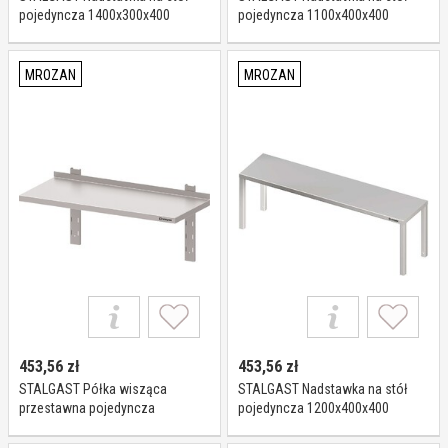
pojedyncza 1400x300x400
pojedyncza 1100x400x400
981913140
981914110
MROZAN
MROZAN
453,56
zł
453,56
zł
STALGAST Półka wisząca
STALGAST Nadstawka na stół
przestawna pojedyncza
pojedyncza 1200x400x400
1300x400x400 981754130
981914120