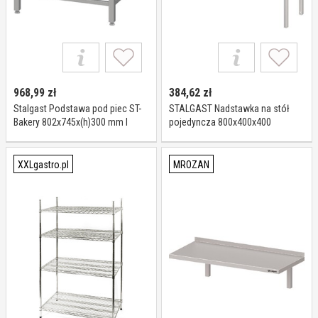
968,99
zł
384,62
zł
Stalgast Podstawa pod piec ST-
STALGAST Nadstawka na stół
Bakery 802x745x(h)300 mm I
pojedyncza 800x400x400
Stalgast
981914080
XXLgastro.pl
MROZAN