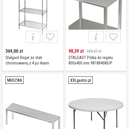
369,00
zł
98,39
zł
109,47 zł
Stalgast Regał ze stali
STALGAST Półka do regału
chromowanej z 4 po łkami
800x400 mm 981884080/P
drucianymi 900x450x(h)1800 mm,
skre cany I Stalgast
MROZAN
XXLgastro.pl