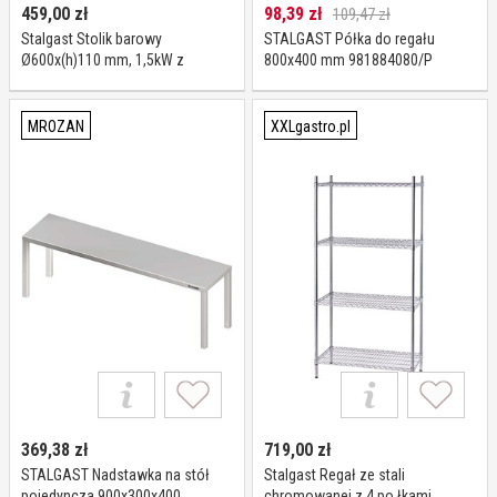
459,00
zł
98,39
zł
109,47 zł
Stalgast Stolik barowy
STALGAST Półka do regału
Ø600x(h)110 mm, 1,5kW z
800x400 mm 981884080/P
systemem ogrzewania I Stalgast
MROZAN
XXLgastro.pl
369,38
zł
719,00
zł
STALGAST Nadstawka na stół
Stalgast Regał ze stali
pojedyncza 900x300x400
chromowanej z 4 po łkami