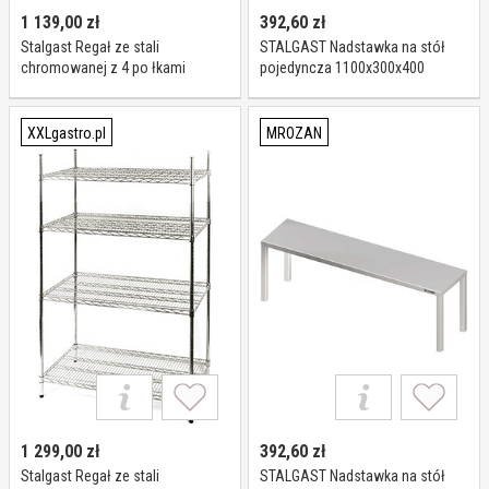
1 139,00
zł
392,60
zł
Stalgast Regał ze stali
STALGAST Nadstawka na stół
chromowanej z 4 po łkami
pojedyncza 1100x300x400
drucianymi 1525x455x(h)1800
981913110
mm, skre cany I Stalgast
XXLgastro.pl
MROZAN
1 299,00
zł
392,60
zł
Stalgast Regał ze stali
STALGAST Nadstawka na stół