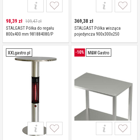
98,39
zł
369,38
zł
109,47 zł
STALGAST Półka do regału
STALGAST Półka wisząca
800x400 mm 981884080/P
pojedyncza 900x300x250
981813090
-10%
XXLgastro.pl
M&M Gastro