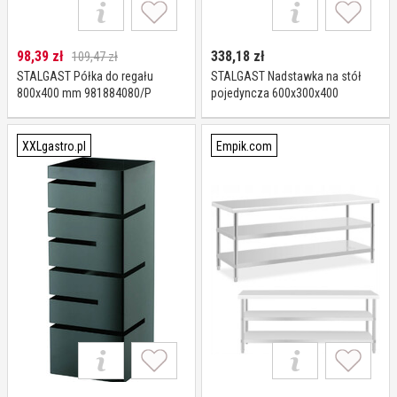
98,39
zł
338,18
zł
109,47 zł
STALGAST Półka do regału
STALGAST Nadstawka na stół
800x400 mm 981884080/P
pojedyncza 600x300x400
981913060
XXLgastro.pl
Empik.com