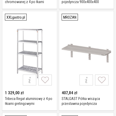
chromowanej z 4 po łkami
pojedyncza 900x400x400
drucianymi 1525x610x(h)1800
981914090
mm, skre cany I Stalgast
XXLgastro.pl
MROZAN
1 329,00
zł
407,84
zł
Tribeca Regał aluminiowy z 4 po
STALGAST Półka wisząca
łkiami gretingowymi
przestawna pojedyncza
900x460x(h)1680 mm I Tribeca
1400x300x400 981763140