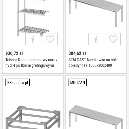
930,72
zł
384,62
zł
Tribeca Regał aluminiowy naroz
STALGAST Nadstawka na stół
ny z 4 po łkiami gretingowymi
pojedyncza 1000x300x400
1469x460x(h)1680 mm I Tribeca
981913100
XXLgastro.pl
MROZAN