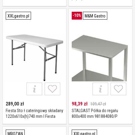
981813080
-10%
XXLgastro.pl
M&M Gastro
289,00
zł
98,39
zł
109,47 zł
Fiesta Sto ł cateringowy składany
STALGAST Półka do regału
1220x610x(h)740 mm I Fiesta
800x400 mm 981884080/P
MROZAN
XXLgastro.pl