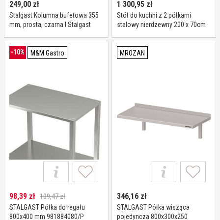
249,00
zł
1 300,95
zł
Stalgast Kolumna bufetowa 355
Stół do kuchni z 2 półkami
mm, prosta, czarna I Stalgast
stalowy nierdzewny 200 x 70cm
-10%
M&M Gastro
MROZAN
98,39
zł
346,16
zł
109,47 zł
STALGAST Półka do regału
STALGAST Półka wisząca
800x400 mm 981884080/P
pojedyncza 800x300x250