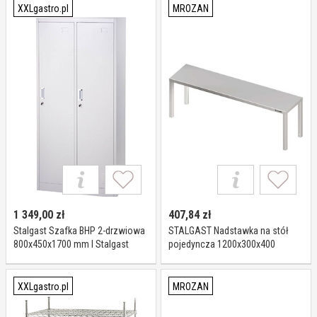
XXLgastro.pl
MROZAN
1 349,00
zł
407,84
zł
Stalgast Szafka BHP 2-drzwiowa
STALGAST Nadstawka na stół
800x450x1700 mm I Stalgast
pojedyncza 1200x300x400
981913120
XXLgastro.pl
MROZAN