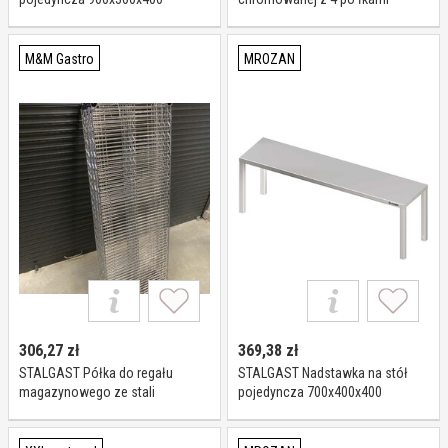
981913090
drucianymi 910x455x(h)1800 mm,
skre cany I Stalgast
M&M Gastro
MROZAN
306,27
zł
369,38
zł
STALGAST Półka do regału
STALGAST Nadstawka na stół
magazynowego ze stali
pojedyncza 700x400x400
chromowanej 680121
981914070