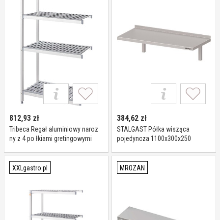
812,93
zł
384,62
zł
Tribeca Regał aluminiowy naroz
STALGAST Półka wisząca
ny z 4 po łkiami gretingowymi
pojedyncza 1100x300x250
1164x460x(h)1680 mm I Tribeca
981813110
XXLgastro.pl
MROZAN