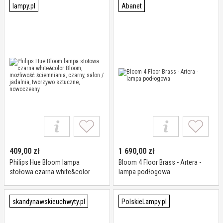
lampy.pl
Abanet
409,00
zł
1 690,00
zł
Philips Hue Bloom lampa
Bloom 4 Floor Brass - Artera -
stołowa czarna white&color
lampa podłogowa
Bloom, możliwość ściemniania,
czarny, salon / jadalnia,
tworzywo sztuczne,
skandynawskieuchwyty.pl
PolskieLampy.pl
nowoczesny