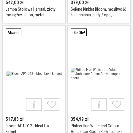
542,00
zł
379,00
zł
Lampa Stołowa Herstal, złoty
Selène Kinkiet Bloom, możliwość
mosiężny, salon, metal
ściemniania, biały / opal,
przedpokój, szkło, nowoczesny
Abanet
Ole Ole!
517,83
zł
354,99
zł
Bloom AP1 D12 - Ideal Lux -
Philips Hue White and Colour
kinkiet
Ambiance Bloom Biały Lampka