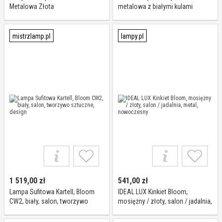
Metalowa Złota
metalowa z białymi kulami
1091L30 z serii BLOOM
mistrzlamp.pl
lampy.pl
1 519,00
zł
541,00
zł
Lampa Sufitowa Kartell, Bloom
IDEAL LUX Kinkiet Bloom,
CW2, biały, salon, tworzywo
mosiężny / złoty, salon / jadalnia,
sztuczne, design
metal, nowoczesny