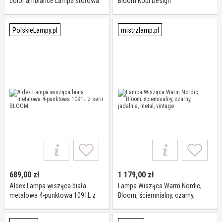
color ambiance Lampa stołowa
Bloom Kobi Design
LED, czarna, 16 mln kolorów,
możliwość przyciemniania,
sterowanie aplikacją
PolskieLampy.pl
mistrzlamp.pl
689,00
zł
1 179,00
zł
Aldex Lampa wisząca biała
Lampa Wisząca Warm Nordic,
metalowa 4-punktowa 1091L z
Bloom, ściemnialny, czarny,
serii BLOOM
jadalnia, metal, vintage