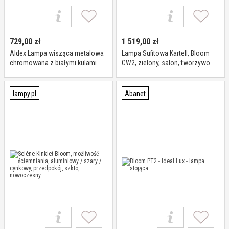
729,00
zł
1 519,00
zł
Aldex Lampa wisząca metalowa
Lampa Sufitowa Kartell, Bloom
chromowana z białymi kulami
CW2, zielony, salon, tworzywo
1091L4 z serii BLOOM
sztuczne, design
lampy.pl
Abanet