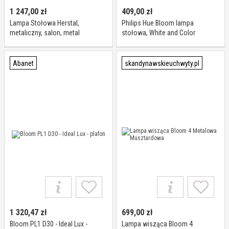
1 247,00
zł
409,00
zł
Lampa Stołowa Herstal,
Philips Hue Bloom lampa
metaliczny, salon, metal
stołowa, White and Color
PHILIPS, możliwość ściemniania,
biały / opal, salon / jadalnia,
tworzywo sztuczne,
Abanet
skandynawskieuchwyty.pl
nowoczesny
1 320,47
zł
699,00
zł
Bloom PL1 D30 - Ideal Lux -
Lampa wisząca Bloom 4