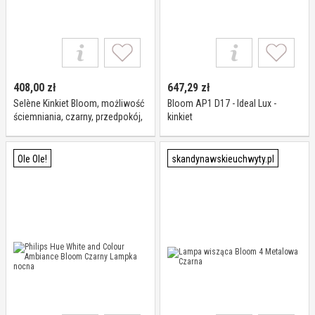
408,00
zł
647,29
zł
Selène Kinkiet Bloom, możliwość
Bloom AP1 D17 - Ideal Lux -
ściemniania, czarny, przedpokój,
kinkiet
szkło, nowoczesny
Ole Ole!
skandynawskieuchwyty.pl