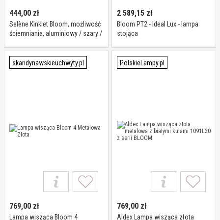
444,00
zł
2 589,15
zł
Selène Kinkiet Bloom, możliwość
Bloom PT2 - Ideal Lux - lampa
ściemniania, aluminiowy / szary /
stojąca
cynkowy, przedpokój, szkło,
nowoczesny
skandynawskieuchwyty.pl
PolskieLampy.pl
769,00
zł
769,00
zł
Lampa wisząca Bloom 4
Aldex Lampa wisząca złota