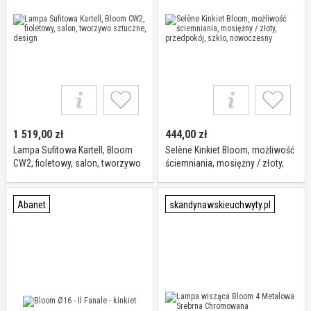
1 519,00
zł
444,00
zł
Lampa Sufitowa Kartell, Bloom
Selène Kinkiet Bloom, możliwość
CW2, fioletowy, salon, tworzywo
ściemniania, mosiężny / złoty,
sztuczne, design
przedpokój, szkło, nowoczesny
Abanet
skandynawskieuchwyty.pl