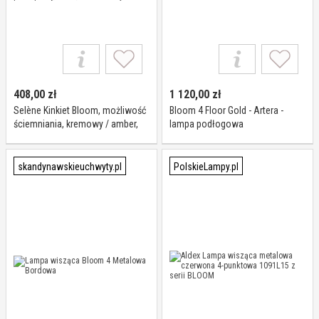
408,00
zł
1 120,00
zł
Selène Kinkiet Bloom, możliwość
Bloom 4 Floor Gold - Artera -
ściemniania, kremowy / amber,
lampa podłogowa
przedpokój, szkło, nowoczesny
skandynawskieuchwyty.pl
PolskieLampy.pl