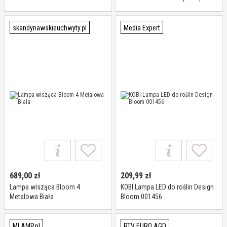
nocna
skandynawskieuchwyty.pl
Media Expert
689,00
zł
209,99
zł
Lampa wisząca Bloom 4
KOBI Lampa LED do roślin Design
Metalowa Biała
Bloom 001456
MLAMP.pl
RTV EURO AGD