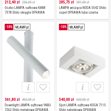
212,40
zł
285,75
zł
236,00 zł
381,00 zł
Oczko LAMPA sufitowa KAMI
LAMPA wisząca NODA 5542 Shilo
7378 Shilo okrągła OPRAWA
sopel OPRAWA tuba czarna
podtynkowa WPUST metalowy
OUTLET
biały
-10%
-10%
MLAMP.pl
MLAMP.pl
361,80
zł
540,00
zł
402,00 zł
600,00 zł
Downlight LAMPA sufitowa YABU
Spot LAMPA sufitowa KOGA 7115
7262 Shilo metalowa OPRAWA
Shilo natynkowa OPRAWA