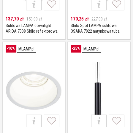
137,70
zł
170,25
zł
153,00 zł
227,00 zł
Sufitowa LAMPA downlight
Shilo Spot LAMPA sufitowa
ARIDA 7008 Shilo reflektorowa
OSAKA 7022 natynkowa tuba
OPRAWA do łazienki tuba biała
DOWNLIGHT biały OUTLET
-10%
-25%
MLAMP.pl
MLAMP.pl