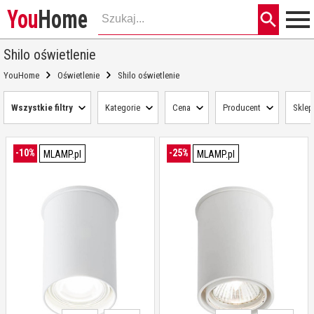
You
Home
Shilo oświetlenie
YouHome
Oświetlenie
Shilo oświetlenie
Wszystkie filtry
Kategorie
Cena
Producent
Sklep
-10%
-25%
MLAMP.pl
MLAMP.pl