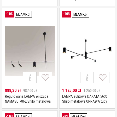
tuby białe
prostokątna metalowa do
łazienki biała
-10%
-10%
MLAMP.pl
MLAMP.pl
888,30
zł
1 125,00
zł
987,00 zł
1 250,00 zł
Regulowana LAMPA wisząca
LAMPA sufitowa DAKATA 5636
NAMASU 7862 Shilo metalowa
Shilo metalowa OPRAWA tuby
OPRAWA regulowany ZWIS tuby
czarne
czarne
-10%
-9%