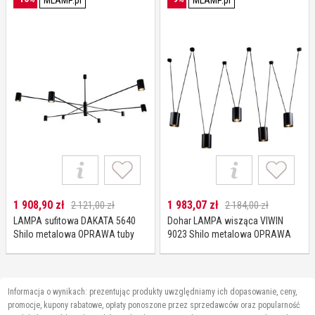
MLAMP.pl
MLAMP.pl
1 908,90
zł
1 983,07
zł
2 121,00 zł
2 184,00 zł
LAMPA sufitowa DAKATA 5640
Dohar LAMPA wisząca VIWIN
Shilo metalowa OPRAWA tuby
9023 Shilo metalowa OPRAWA
czarne
modernistyczny zwis tuby czarne
Informacja o wynikach: prezentując produkty uwzględniamy ich dopasowanie, ceny,
promocje, kupony rabatowe, opłaty ponoszone przez sprzedawców oraz popularność