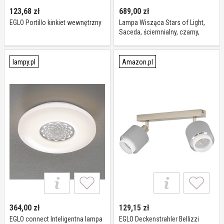
123,68
zł
689,00
zł
EGLO Portillo kinkiet wewnętrzny
Lampa Wisząca Stars of Light,
Saceda, ściemnialny, czarny,
jadalnia, metal, nowoczesny
lampy.pl
Amazon.pl
364,00
zł
129,15
zł
EGLO connect Inteligentna lampa
EGLO Deckenstrahler Bellizzi