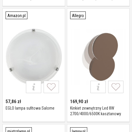
aluminium, nowoczesny
możliwość ściemniania,
aluminiowy / szary / cynkowy,
przedpokój, metal, nowoczesny
Amazon.pl
Allegro
57,86
zł
169,90
zł
EGLO lampa sufitowa Salome
Kinkiet zewnętrzny Led 8W
2700/4000/6500K kasztanowy
IP44 Eglo Pedersano
mistrzlamp.pl
lampy.pl