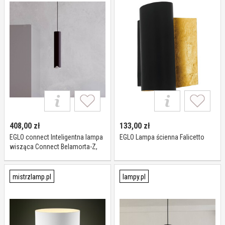
408,00
zł
133,00
zł
EGLO connect Inteligentna lampa
EGLO Lampa ścienna Falicetto
wisząca Connect Belamorta-Z,
możliwość ściemniania, czarny,
salon / jadalnia, metal,
nowoczesny
mistrzlamp.pl
lampy.pl