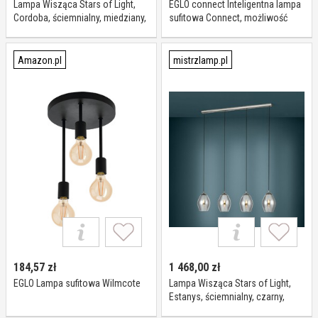
Lampa Wisząca Stars of Light,
EGLO connect Inteligentna lampa
Cordoba, ściemnialny, miedziany,
sufitowa Connect, możliwość
salon, szkło, nowoczesny
ściemniania, czarny, salon /
jadalnia, aluminium, nowoczesny
Amazon.pl
mistrzlamp.pl
184,57
zł
1 468,00
zł
EGLO Lampa sufitowa Wilmcote
Lampa Wisząca Stars of Light,
Estanys, ściemnialny, czarny,
jadalnia, szkło, nowoczesny