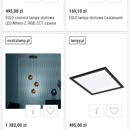
495,00
zł
169,10
zł
EGLO connect lampa stołowa
EGLO lampa stołowa Castanuelo
LED Alfero-Z, RGB, CCT, czarna
Connect możliwość ściemniania,
czarny, salon / jadalnia, metal,
nowoczesny
mistrzlamp.pl
lampy.pl
1 382,00
zł
495,00
zł