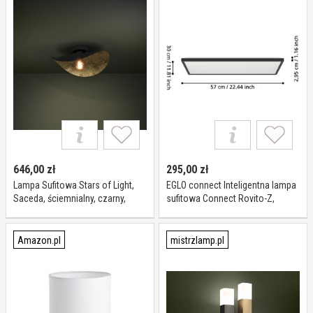
646,00
zł
295,00
zł
Lampa Sufitowa Stars of Light,
EGLO connect Inteligentna lampa
Saceda, ściemnialny, czarny,
sufitowa Connect Rovito-Z,
salon, metal, nowoczesny
możliwość ściemniania, czarny,
salon / jadalnia, tworzywo
sztuczne
Amazon.pl
mistrzlamp.pl