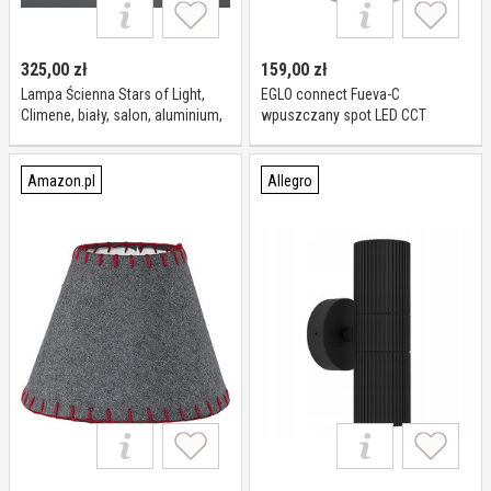
325,00
zł
159,00
zł
Lampa Ścienna Stars of Light,
EGLO connect Fueva-C
Climene, biały, salon, aluminium,
wpuszczany spot LED CCT
nowoczesny
Ø16,5cm Connect Fueva-C,
możliwość ściemniania,
aluminiowy / szary / cynkowy,
Amazon.pl
Allegro
salon / jadalnia, metal,
nowoczesny