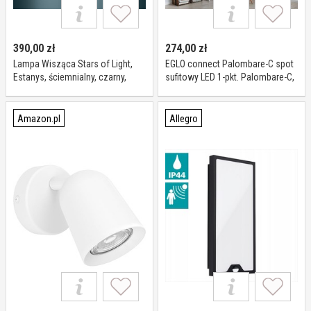
390,00
zł
274,00
zł
Lampa Wisząca Stars of Light,
EGLO connect Palombare-C spot
Estanys, ściemnialny, czarny,
sufitowy LED 1-pkt. Palombare-C,
jadalnia, szkło, nowoczesny
możliwość ściemniania, biały /
opal, przedpokój, tworzywo
sztuczne, nowoczesny
Amazon.pl
Allegro