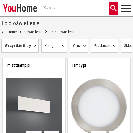
You
Home
Eglo oświetlenie
YouHome
Oświetlenie
Eglo oświetlenie
Wszystkie filtry
Kategorie
Cena
Producent
Sklep
mistrzlamp.pl
lampy.pl