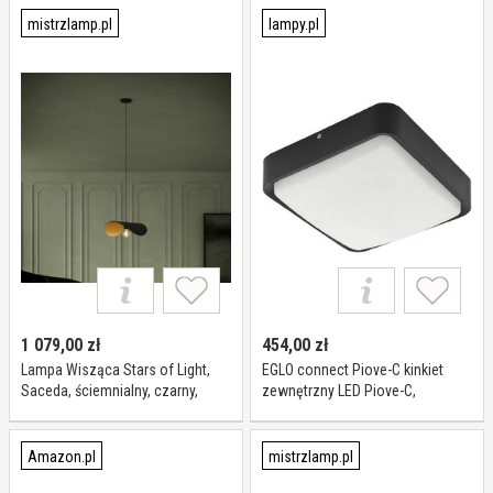
opal, salon / jadalnia, tworzywo
sztuczne, nowoczesny
mistrzlamp.pl
lampy.pl
1 079,00
zł
454,00
zł
Lampa Wisząca Stars of Light,
EGLO connect Piove-C kinkiet
Saceda, ściemnialny, czarny,
zewnętrzny LED Piove-C,
jadalnia, metal, nowoczesny
możliwość ściemniania, czarny,
aluminium, nowoczesny
Amazon.pl
mistrzlamp.pl