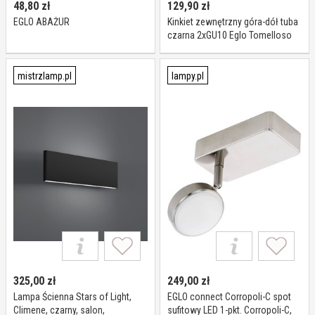
48,80
zł
129,90
zł
EGLO ABAŻUR
Kinkiet zewnętrzny góra-dół tuba
czarna 2xGU10 Eglo Tomelloso
mistrzlamp.pl
lampy.pl
325,00
zł
249,00
zł
Lampa Ścienna Stars of Light,
EGLO connect Corropoli-C spot
Climene, czarny, salon,
sufitowy LED 1-pkt. Corropoli-C,