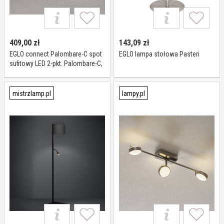
409,00
zł
143,09
zł
EGLO connect Palombare-C spot
EGLO lampa stołowa Pasteri
sufitowy LED 2-pkt. Palombare-C,
możliwość ściemniania, biały /
opal, przedpokój, tworzywo
sztuczne, nowoczesny
mistrzlamp.pl
lampy.pl