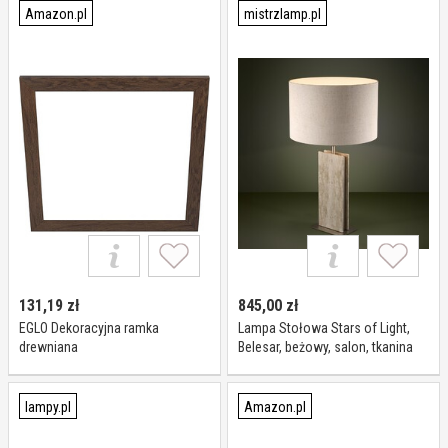
przedpokój, metal, nowoczesny
Amazon.pl
mistrzlamp.pl
131,19
zł
845,00
zł
EGLO Dekoracyjna ramka
Lampa Stołowa Stars of Light,
drewniana
Belesar, beżowy, salon, tkanina
tekstylia, design
lampy.pl
Amazon.pl