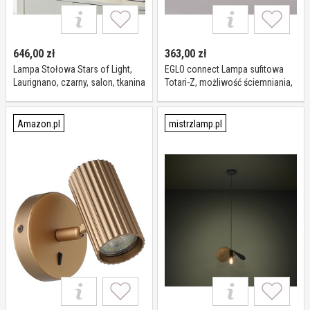
646,00
zł
363,00
zł
Lampa Stołowa Stars of Light,
EGLO connect Lampa sufitowa
Laurignano, czarny, salon, tkanina
Totari-Z, możliwość ściemniania,
tekstylia, nowoczesny
biały / opal, salon / jadalnia,
tworzywo sztuczne,
nowoczesny
Amazon.pl
mistrzlamp.pl