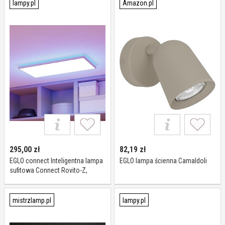
lampy.pl
Amazon.pl
295,00
zł
82,19
zł
EGLO connect Inteligentna lampa
EGLO lampa ścienna Camaldoli
sufitowa Connect Rovito-Z,
możliwość ściemniania, biały /
opal, salon / jadalnia, tworzywo
sztuczne
mistrzlamp.pl
lampy.pl