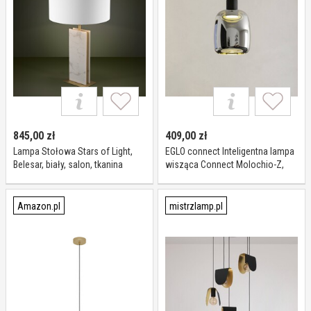
845,00
zł
409,00
zł
Lampa Stołowa Stars of Light,
EGLO connect Inteligentna lampa
Belesar, biały, salon, tkanina
wisząca Connect Molochio-Z,
tekstylia, design
możliwość ściemniania, czarny,
salon / jadalnia, metal,
nowoczesny
Amazon.pl
mistrzlamp.pl