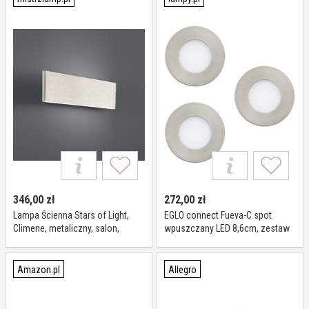
346,00
zł
272,00
zł
Lampa Ścienna Stars of Light,
EGLO connect Fueva-C spot
Climene, metaliczny, salon,
wpuszczany LED 8,6cm, zestaw
aluminium, nowoczesny
3 szt Connect Fueva-C,
możliwość ściemniania,
aluminiowy / szary / cynkowy,
Amazon.pl
Allegro
salon / jadalnia, metal,
nowoczesny