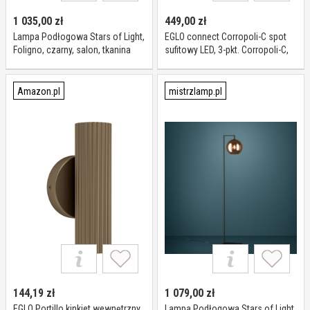
1 035,00
zł
449,00
zł
Lampa Podłogowa Stars of Light,
EGLO connect Corropoli-C spot
Foligno, czarny, salon, tkanina
sufitowy LED, 3-pkt. Corropoli-C,
tekstylia, nowoczesny
możliwość ściemniania,
aluminiowy / szary / cynkowy,
przedpokój, metal, nowoczesny
Amazon.pl
mistrzlamp.pl
144,19
zł
1 079,00
zł
EGLO Portillo kinkiet wewnętrzny
Lampa Podłogowa Stars of Light,