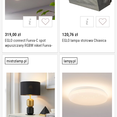
319,00
zł
120,76
zł
EGLO connect Fueva-C spot
EGLO lampa stołowa Chiavica
wpuszczany RGBW nikiel Fueva-
C, możliwość ściemniania,
aluminiowy / szary / cynkowy,
przedpokój, metal, nowoczesny
mistrzlamp.pl
lampy.pl