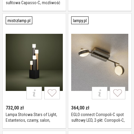
sufitowa Capasso-C, możliwość
ściemniania, biały / opal,
przedpokój, tworzywo sztuczne,
nowoczesny
mistrzlamp.pl
lampy.pl
732,00
zł
364,00
zł
Lampa Stołowa Stars of Light,
EGLO connect Corropoli-C spot
Estanterios, czarny, salon,
sufitowy LED, 2-pkt. Corropoli-C,
aluminium, nowoczesny
możliwość ściemniania,
aluminiowy / szary / cynkowy,