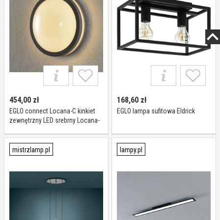
454,00
zł
168,60
zł
EGLO connect Locana-C kinkiet
EGLO lampa sufitowa Eldrick
zewnętrzny LED srebrny Locana-
C, możliwość ściemniania,
aluminiowy / szary / cynkowy,
metal, nowoczesny
mistrzlamp.pl
lampy.pl