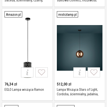
Saceda, ściemnialny, czarny,
sufitowa Connect, możliwość
salon, metal, nowoczesny
ściemniania, biały / opal, salon /
jadalnia, aluminium, nowoczesny
Amazon.pl
mistrzlamp.pl
76,34
zł
512,00
zł
EGLO Lampa wisząca Ramon
Lampa Wisząca Stars of Light,
Cordoba, ściemnialny, jadalnia,
szkło, nowoczesny