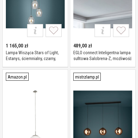
1 165,00
zł
489,00
zł
Lampa Wisząca Stars of Light,
EGLO connect Inteligentna lampa
Estanys, ściemnialny, czarny,
sufitowa Salobrena-Z, możliwość
jadalnia, szkło, nowoczesny
ściemniania, czarny, salon /
jadalnia, aluminium, nowoczesny
Amazon.pl
mistrzlamp.pl