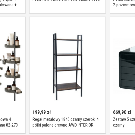
alowana +
2-poziomowy
199,99
zł
669,90
zł
powa 4
Regał metalowy 1845 czarny szeroki 4
Zestaw 5 szu
na 82-270
półki palone drewno AWD INTERIOR
czarny