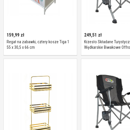
159,99
zł
249,51
zł
Regał na zabawki, cztery kosze Tiga 1
Krzesło Składane Turystyc
55 x 30,5 x 66 cm
Wędkarskie Biwakowe Offro
136kg Efs