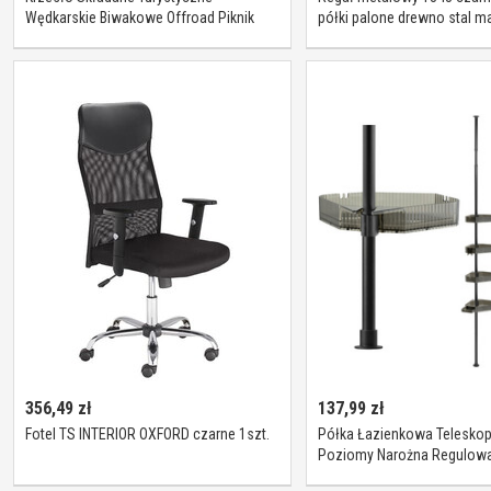
Wędkarskie Biwakowe Offroad Piknik
półki palone drewno stal m
136kg Efs
MDF AWD INTERIOR
356,49
zł
137,99
zł
Fotel TS INTERIOR OXFORD czarne 1szt.
Półka Łazienkowa Telesko
Poziomy Narożna Regulowa
cm Czarna