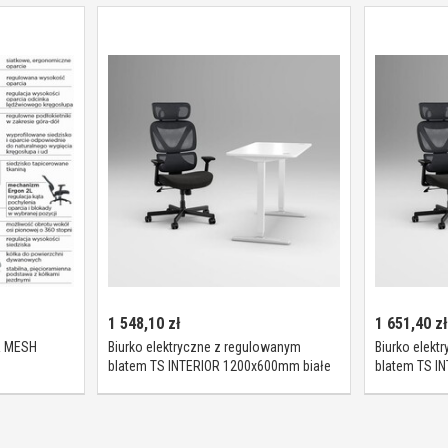
1 548,10
zł
1 651,40
zł
R MESH
Biurko elektryczne z regulowanym
Biurko elekt
blatem TS INTERIOR 1200x600mm białe
blatem TS I
1szt.
1szt.