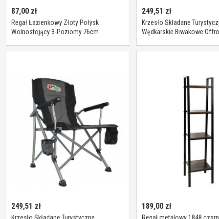
87,00
zł
249,51
zł
Regał Łazienkowy Złoty Połysk
Krzesło Składane Turystyc
Wolnostojący 3-Poziomy 76cm
Wędkarskie Biwakowe Offro
AWD02041986
136kg Efs
249,51
zł
189,00
zł
Krzesło Składane Turystyczne
Regał metalowy 1848 czarn