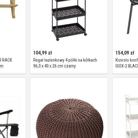
104,99
zł
154,09
zł
OR RACK
Regał łazienkowy 4 półki na kółkach
Krzesło konf
cm
96,3 x 40 x 26 cm czarny
ISOX-2 BLACK