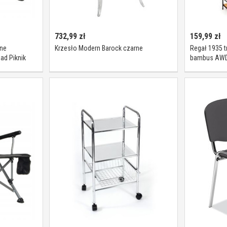
732,99
zł
159,99
zł
zne
Krzesło Modern Barock czarne
Regał 1935 
ad Piknik
bambus AWD