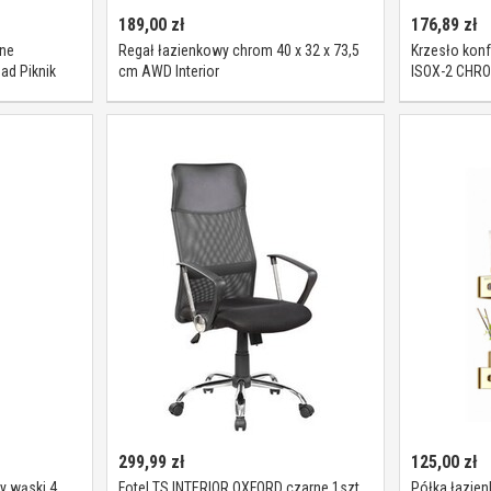
189,00
zł
176,89
zł
zne
Regał łazienkowy chrom 40 x 32 x 73,5
Krzesło konf
ad Piknik
cm AWD Interior
ISOX-2 CHRO
299,99
zł
125,00
zł
y wąski 4
Fotel TS INTERIOR OXFORD czarne 1szt.
Półka łazie