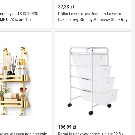
87,33
zł
erencyjne TS INTERIOR
Półka Łazienkowa Regał do Łazienki
ME C-73 szare 1szt.
Łazienkowy Stojący Metalowy Stal Złoty
196,99
zł
nkowa wisząca pod prysznic
Regał łazienkowy chrom + biały 32,5 x