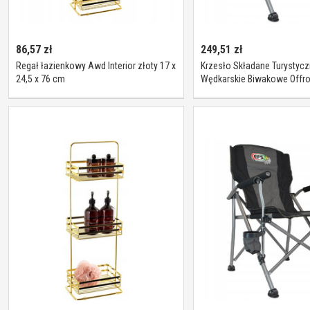
86,57
zł
249,51
zł
Regał łazienkowy Awd Interior złoty 17 x
Krzesło Składane Turystyc
24,5 x 76 cm
Wędkarskie Biwakowe Offro
136kg Efs