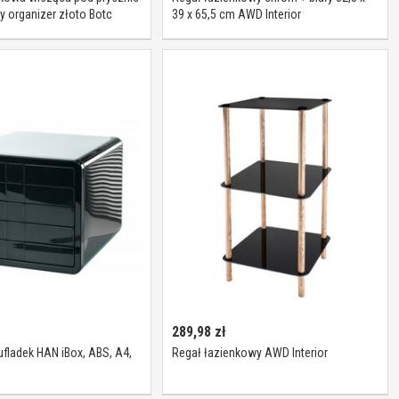
 organizer złoto Botc
39 x 65,5 cm AWD Interior
289,98
zł
fladek HAN iBox, ABS, A4,
Regał łazienkowy AWD Interior